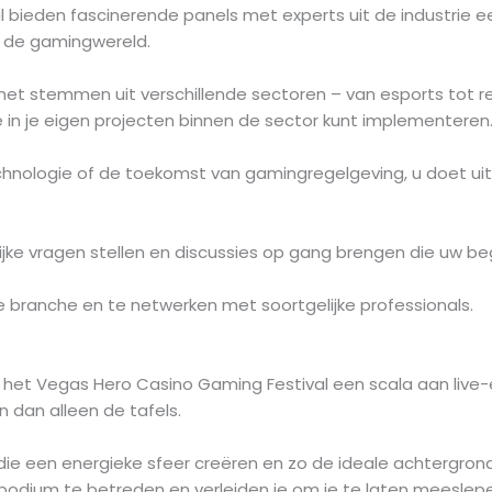
 bieden fascinerende panels met experts uit de industrie e
in de gamingwereld.
met stemmen uit verschillende sectoren – van esports tot reg
e in je eigen projecten binnen de sector kunt implementeren
chnologie of de toekomst van gamingregelgeving, u doet uitz
rijke vragen stellen en discussies op gang brengen die uw b
e branche en te netwerken met soortgelijke professionals.
als het Vegas Hero Casino Gaming Festival een scala aan li
 dan alleen de tafels.
s die een energieke sfeer creëren en zo de ideale achter
podium te betreden en verleiden je om je te laten meeslepe