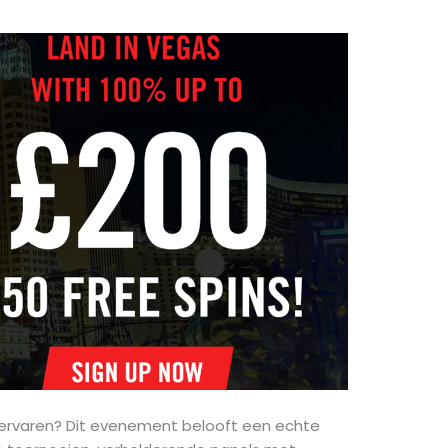
 ervaren? Dit evenement belooft een echte