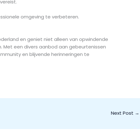
ereist.
ofessionele omgeving te verbeteren.
derland en geniet niet alleen van opwindende
en. Met een divers aanbod aan gebeurtenissen
ommunity en blijvende herinneringen te
Next Post
→