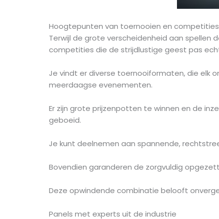
Hoogtepunten van toernooien en competitie
Terwijl de grote verscheidenheid aan spellen 
competities die de strijdlustige geest pas ec
Je vindt er diverse toernooiformaten, die elk 
meerdaagse evenementen.
Er zijn grote prijzenpotten te winnen en de in
geboeid.
Je kunt deelnemen aan spannende, rechtstree
Bovendien garanderen de zorgvuldig opgezette 
Deze opwindende combinatie belooft onvergete
Panels met experts uit de industrie