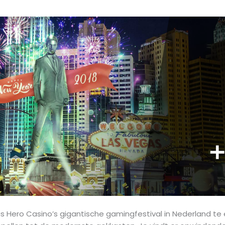
 Hero Casino’s gigantische gamingfestival in Nederland te