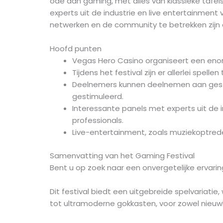
ode aan gaming, met alles van klassieke tafe
experts uit de industrie en live entertainmen
netwerken en de community te betrekken zijn
Hoofd punten
Vegas Hero Casino organiseert een enor
Tijdens het festival zijn er allerlei spe
Deelnemers kunnen deelnemen aan gestr
gestimuleerd.
Interessante panels met experts uit de 
professionals.
Live-entertainment, zoals muziekoptred
Samenvatting van het Gaming Festival
Bent u op zoek naar een onvergetelijke ervarin
Dit festival biedt een uitgebreide spelvariatie,
tot ultramoderne gokkasten, voor zowel nieuw