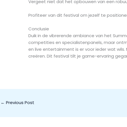
Vergeet niet dat het opbouwen van een robuust
Profiteer van dit festival om jezelf te positio
Conclusie
Duik in de vibrerende ambiance van het Summ
competities en specialistenpanels, maar ontm
en live entertainment is er voor ieder wat wi
creëren. Dit festival tilt je game-ervaring ge
←
Previous Post