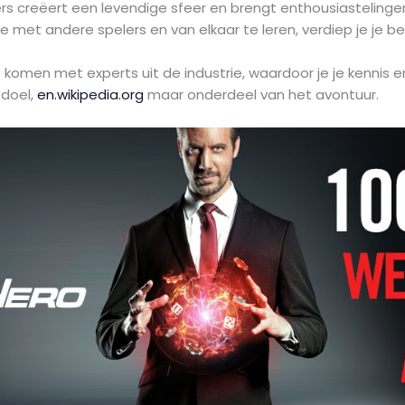
rs creëert een levendige sfeer en brengt enthousiastelin
tie met andere spelers en van elkaar te leren, verdiep je je
 komen met experts uit de industrie, waardoor je je kennis 
 doel,
en.wikipedia.org
maar onderdeel van het avontuur.