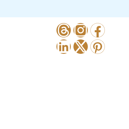
Threads
Linkedin
Insta
X-
Fac
Pint
twitter
orm gamingfestival in