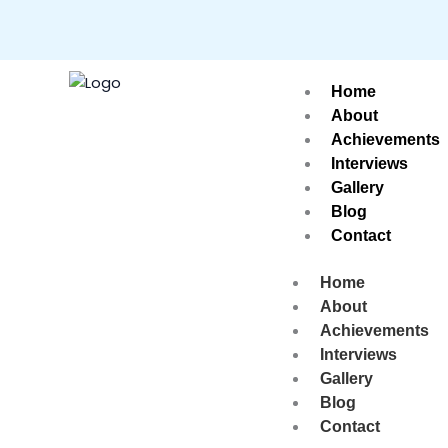
Home
About
Achievements
Zomerspektakel Vegas
Interviews
Nederland
Gallery
Blog
Leave a Comment
/
Uncategorized
/ By
rani_
Contact
Home
About
Achievements
Interviews
Gallery
Blog
Contact