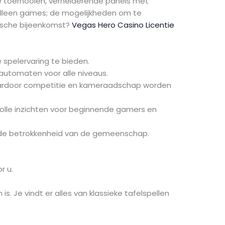
e toernooien, verhelderende panels met
n alleen games; de mogelijkheden om te
ische bijeenkomst?
Vegas Hero Casino Licentie
spelervaring te bieden.
okautomaten voor alle niveaus.
aardoor competitie en kameraadschap worden
volle inzichten voor beginnende gamers en
n de betrokkenheid van de gemeenschap.
r u.
s. Je vindt er alles van klassieke tafelspellen