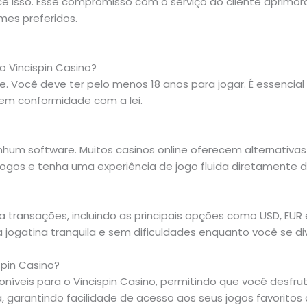
rece isso. Esse compromisso com o serviço ao cliente aprimo
es preferidos.
o Vincispin Casino?
e. Você deve ter pelo menos 18 anos para jogar. É essencial
 em conformidade com a lei.
enhum software. Muitos casinos online oferecem alternati
ogos e tenha uma experiência de jogo fluida diretamente do
transações, incluindo as principais opções como USD, EUR e
jogatina tranquila e sem dificuldades enquanto você se di
spin Casino?
oníveis para o Vincispin Casino, permitindo que você desfru
, garantindo facilidade de acesso aos seus jogos favoritos 