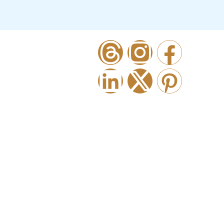
Threads
Linkedin
Insta
X-
Fac
Pint
twitter
eiros com o Vincispin