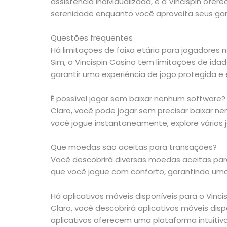
assistência individualizada, e a Vincispin ofe
serenidade enquanto você aproveita seus gam
Questões frequentes
Há limitações de faixa etária para jogadores n
Sim, o Vincispin Casino tem limitações de idad
garantir uma experiência de jogo protegida e
É possível jogar sem baixar nenhum software?
Claro, você pode jogar sem precisar baixar n
você jogue instantaneamente, explore vários j
Que moedas são aceitas para transações?
Você descobrirá diversas moedas aceitas para 
que você jogue com conforto, garantindo uma 
Há aplicativos móveis disponíveis para o Vinci
Claro, você descobrirá aplicativos móveis disp
aplicativos oferecem uma plataforma intuitiva