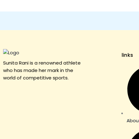
links
Sunita Rani is a renowned athlete
who has made her mark in the
world of competitive sports.
Abou