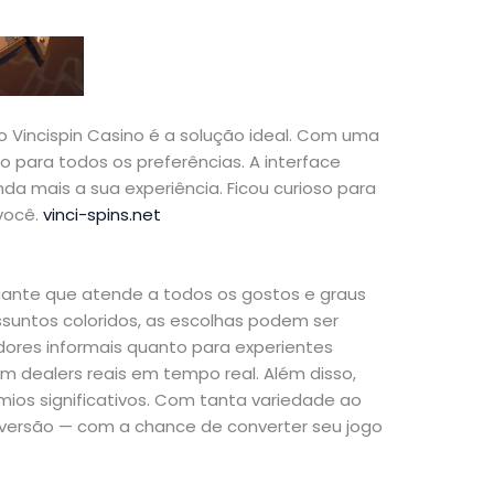
o Vincispin Casino é a solução ideal. Com uma
 para todos os preferências. A interface
nda mais a sua experiência. Ficou curioso para
você.
vinci-spins.net
lgante que atende a todos os gostos e graus
suntos coloridos, as escolhas podem ser
dores informais quanto para experientes
m dealers reais em tempo real. Além disso,
os significativos. Com tanta variedade ao
diversão — com a chance de converter seu jogo