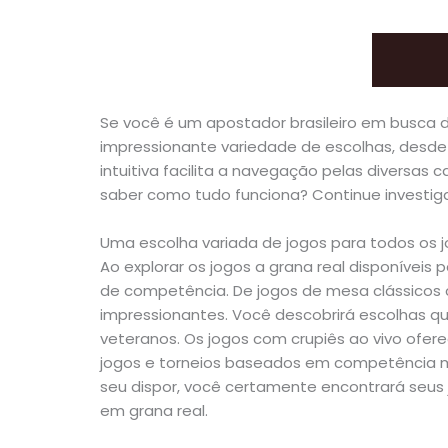
Se você é um apostador brasileiro em busca d
impressionante variedade de escolhas, desde j
intuitiva facilita a navegação pelas diversas 
saber como tudo funciona? Continue investig
Uma escolha variada de jogos para todos os 
Ao explorar os jogos a grana real disponívei
de competência. De jogos de mesa clássicos c
impressionantes. Você descobrirá escolhas qu
veteranos. Os jogos com crupiês ao vivo ofere
jogos e torneios baseados em competência m
seu dispor, você certamente encontrará seus 
em grana real.