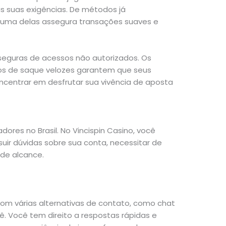
às suas exigências. De métodos já
da uma delas assegura transações suaves e
seguras de acessos não autorizados. Os
os de saque velozes garantem que seus
entrar em desfrutar sua vivência de aposta
ores no Brasil. No Vincispin Casino, você
uir dúvidas sobre sua conta, necessitar de
 de alcance.
com várias alternativas de contato, como chat
ê. Você tem direito a respostas rápidas e