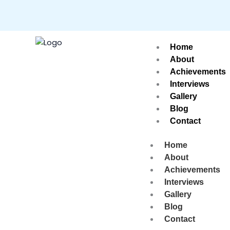
Home
About
Achievements
Jogos com grana real 
Interviews
Casino
Gallery
Blog
Leave a Comment
/
Uncategorized
/ By
rani_
Contact
Home
About
Achievements
Interviews
Gallery
Blog
Contact