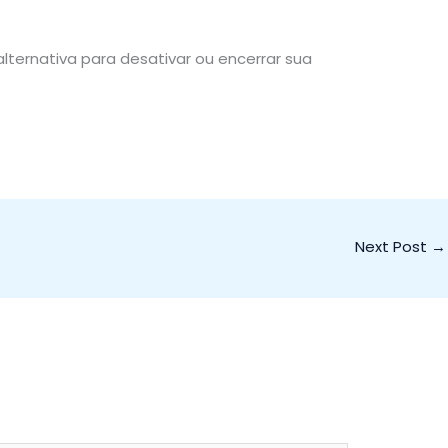
alternativa para desativar ou encerrar sua
Next Post
→