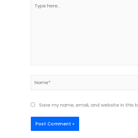
Type
here..
Name*
Save my name, email, and website in this 