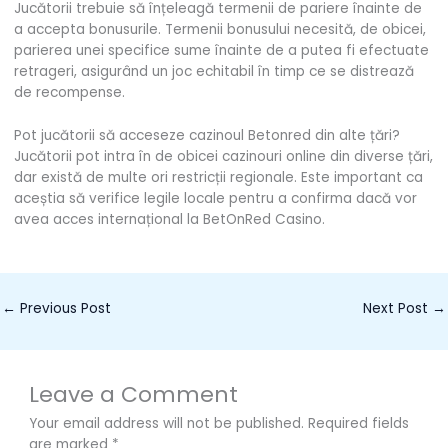
Jucătorii trebuie să înțeleagă termenii de pariere înainte de
a accepta bonusurile. Termenii bonusului necesită, de obicei,
parierea unei specifice sume înainte de a putea fi efectuate
retrageri, asigurând un joc echitabil în timp ce se distrează
de recompense.
Pot jucătorii să acceseze cazinoul Betonred din alte țări?
Jucătorii pot intra în de obicei cazinouri online din diverse țări,
dar există de multe ori restricții regionale. Este important ca
aceștia să verifice legile locale pentru a confirma dacă vor
avea acces internațional la BetOnRed Casino.
←
Previous Post
Next Post
→
Leave a Comment
Your email address will not be published.
Required fields
are marked
*