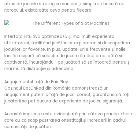
atras de jocurile strategice sau pur și simplu se bucură de
norocului, există câte ceva pentru fiecare.
Interfața intuitivă optimizează și mai mult experiența
utilizatorului, facilitând jucătorilor explorarea și descoperirea
jocurilor lor favorite. În plus, update-urile frecvente și noile
lansări asigură că selecția de jocuri rămâne proaspătă și
captivantă, încurajându-i pe jucători să se întoarcă pentru și
mai multă distracție și adrenalină.
Angajamentul față de Fair Play
Cazinoul BetOnRed din România demonstrează un
angajament puternic față de jocul corect, garantând că toți
jucătorii se pot bucura de experiența de joc cu siguranță.
Această implicare este evidențiată prin câteva practici cheie
care au ca scop păstrarea onestității și încrederii în cadrul
comunității de jucători: