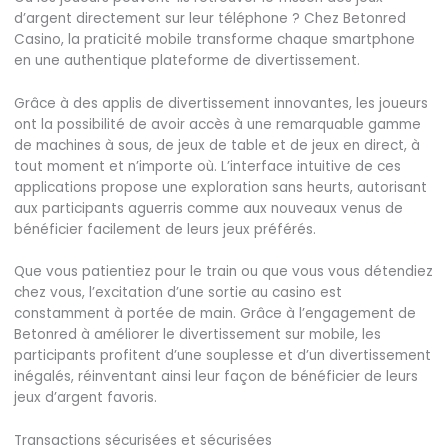
d’argent directement sur leur téléphone ? Chez Betonred
Casino, la praticité mobile transforme chaque smartphone
en une authentique plateforme de divertissement.
Grâce à des applis de divertissement innovantes, les joueurs
ont la possibilité de avoir accès à une remarquable gamme
de machines à sous, de jeux de table et de jeux en direct, à
tout moment et n’importe où. L’interface intuitive de ces
applications propose une exploration sans heurts, autorisant
aux participants aguerris comme aux nouveaux venus de
bénéficier facilement de leurs jeux préférés.
Que vous patientiez pour le train ou que vous vous détendiez
chez vous, l’excitation d’une sortie au casino est
constamment à portée de main. Grâce à l’engagement de
Betonred à améliorer le divertissement sur mobile, les
participants profitent d’une souplesse et d’un divertissement
inégalés, réinventant ainsi leur façon de bénéficier de leurs
jeux d’argent favoris.
Transactions sécurisées et sécurisées