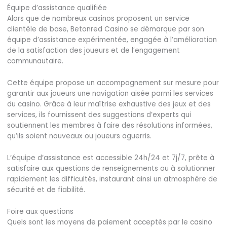
Équipe d’assistance qualifiée
Alors que de nombreux casinos proposent un service
clientèle de base, Betonred Casino se démarque par son
équipe d’assistance expérimentée, engagée à l’amélioration
de la satisfaction des joueurs et de l’engagement
communautaire.
Cette équipe propose un accompagnement sur mesure pour
garantir aux joueurs une navigation aisée parmi les services
du casino. Grâce à leur maîtrise exhaustive des jeux et des
services, ils fournissent des suggestions d’experts qui
soutiennent les membres à faire des résolutions informées,
qu’ils soient nouveaux ou joueurs aguerris.
L’équipe d’assistance est accessible 24h/24 et 7j/7, prête à
satisfaire aux questions de renseignements ou à solutionner
rapidement les difficultés, instaurant ainsi un atmosphère de
sécurité et de fiabilité.
Foire aux questions
Quels sont les moyens de paiement acceptés par le casino