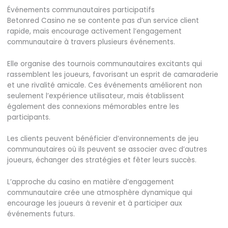
Événements communautaires participatifs
Betonred Casino ne se contente pas d’un service client
rapide, mais encourage activement l’engagement
communautaire à travers plusieurs événements.
Elle organise des tournois communautaires excitants qui
rassemblent les joueurs, favorisant un esprit de camaraderie
et une rivalité amicale. Ces événements améliorent non
seulement l’expérience utilisateur, mais établissent
également des connexions mémorables entre les
participants.
Les clients peuvent bénéficier d’environnements de jeu
communautaires où ils peuvent se associer avec d’autres
joueurs, échanger des stratégies et fêter leurs succès.
L’approche du casino en matière d’engagement
communautaire crée une atmosphère dynamique qui
encourage les joueurs à revenir et à participer aux
événements futurs.