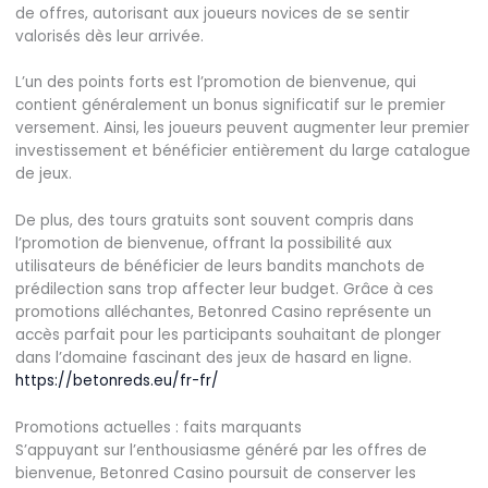
de offres, autorisant aux joueurs novices de se sentir
valorisés dès leur arrivée.
L’un des points forts est l’promotion de bienvenue, qui
contient généralement un bonus significatif sur le premier
versement. Ainsi, les joueurs peuvent augmenter leur premier
investissement et bénéficier entièrement du large catalogue
de jeux.
De plus, des tours gratuits sont souvent compris dans
l’promotion de bienvenue, offrant la possibilité aux
utilisateurs de bénéficier de leurs bandits manchots de
prédilection sans trop affecter leur budget. Grâce à ces
promotions alléchantes, Betonred Casino représente un
accès parfait pour les participants souhaitant de plonger
dans l’domaine fascinant des jeux de hasard en ligne.
https://betonreds.eu/fr-fr/
Promotions actuelles : faits marquants
S’appuyant sur l’enthousiasme généré par les offres de
bienvenue, Betonred Casino poursuit de conserver les