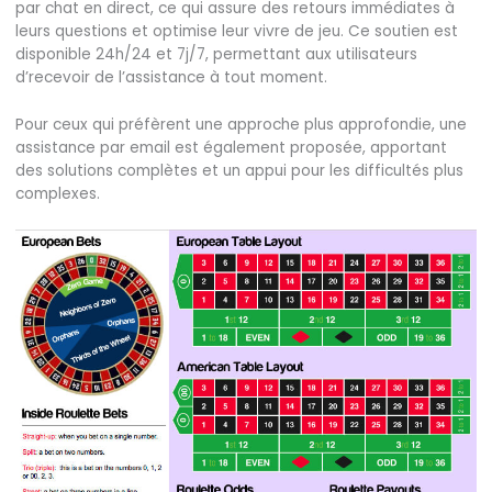
par chat en direct, ce qui assure des retours immédiates à
leurs questions et optimise leur vivre de jeu. Ce soutien est
disponible 24h/24 et 7j/7, permettant aux utilisateurs
d’recevoir de l’assistance à tout moment.
Pour ceux qui préfèrent une approche plus approfondie, une
assistance par email est également proposée, apportant
des solutions complètes et un appui pour les difficultés plus
complexes.