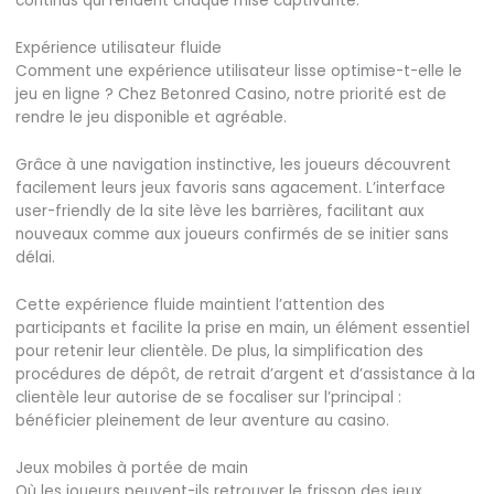
continus qui rendent chaque mise captivante.
Expérience utilisateur fluide
Comment une expérience utilisateur lisse optimise-t-elle le
jeu en ligne ? Chez Betonred Casino, notre priorité est de
rendre le jeu disponible et agréable.
Grâce à une navigation instinctive, les joueurs découvrent
facilement leurs jeux favoris sans agacement. L’interface
user-friendly de la site lève les barrières, facilitant aux
nouveaux comme aux joueurs confirmés de se initier sans
délai.
Cette expérience fluide maintient l’attention des
participants et facilite la prise en main, un élément essentiel
pour retenir leur clientèle. De plus, la simplification des
procédures de dépôt, de retrait d’argent et d’assistance à la
clientèle leur autorise de se focaliser sur l’principal :
bénéficier pleinement de leur aventure au casino.
Jeux mobiles à portée de main
Où les joueurs peuvent-ils retrouver le frisson des jeux