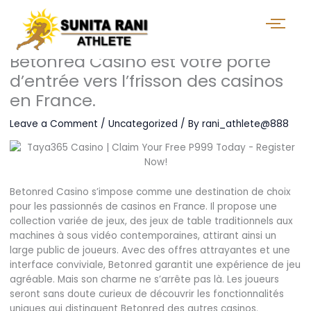
Betonred Casino est votre porte
d’entrée vers l’frisson des casinos
en France.
Leave a Comment
/
Uncategorized
/ By
rani_athlete@888
Betonred Casino s’impose comme une destination de choix
pour les passionnés de casinos en France. Il propose une
collection variée de jeux, des jeux de table traditionnels aux
machines à sous vidéo contemporaines, attirant ainsi un
large public de joueurs. Avec des offres attrayantes et une
interface conviviale, Betonred garantit une expérience de jeu
agréable. Mais son charme ne s’arrête pas là. Les joueurs
seront sans doute curieux de découvrir les fonctionnalités
uniques qui distinguent Betonred des autres casinos.