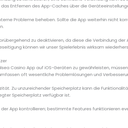
nn das Entfernen des App-Caches über die Geräteeinstellun
terne Probleme beheben. Sollte die App weiterhin nicht korr
n.
e vorübergehend zu deaktivieren, da diese die Verbindung de
eitigung können wir unser Spielerlebnis wirksam wiederhers
tzer
lsea Casino App auf iOS-Geräten zu gewährleisten, müssen w
n umfassen oft wesentliche Problemlösungen und Verbesseru
tät. Zu unzureichender Speicherplatz kann die Funktionalität
gter Speicherplatz verfügbar ist.
der App kontrollieren; bestimmte Features funktionieren eve