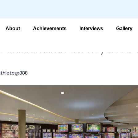
About
Achievements
Interviews
Gallery
 Funktionalität der Royalsea 
athlete@888