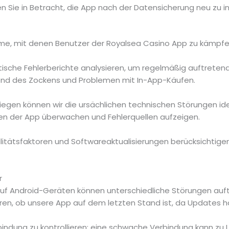
n Sie in Betracht, die App nach der Datensicherung neu zu ins
me, mit denen Benutzer der Royalsea Casino App zu kämpfen 
sche Fehlerberichte analysieren, um regelmäßig auftretend
end des Zockens und Problemen mit In-App-Käufen.
liegen können wir die ursächlichen technischen Störungen iden
en der App überwachen und Fehlerquellen aufzeigen.
itätsfaktoren und Softwareaktualisierungen berücksichtigen,
r
f Android-Geräten können unterschiedliche Störungen auft
ieren, ob unsere App auf dem letzten Stand ist, da Updates 
rbindung zu kontrollieren; eine schwache Verbindung kann zu L