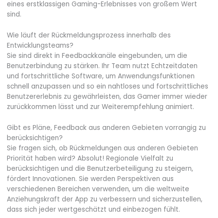
eines erstklassigen Gaming-Erlebnisses von großem Wert
sind.
Wie läuft der Rückmeldungsprozess innerhalb des
Entwicklungsteams?
Sie sind direkt in Feedbackkanäle eingebunden, um die
Benutzerbindung zu stärken. Ihr Team nutzt Echtzeitdaten
und fortschrittliche Software, um Anwendungsfunktionen
schnell anzupassen und so ein nahtloses und fortschrittliches
Benutzererlebnis zu gewährleisten, das Gamer immer wieder
zurückkommen lässt und zur Weiterempfehlung animiert.
Gibt es Pläne, Feedback aus anderen Gebieten vorrangig zu
berücksichtigen?
Sie fragen sich, ob Rückmeldungen aus anderen Gebieten
Priorität haben wird? Absolut! Regionale Vielfalt zu
berücksichtigen und die Benutzerbeteiligung zu steigern,
fördert Innovationen. Sie werden Perspektiven aus
verschiedenen Bereichen verwenden, um die weltweite
Anziehungskraft der App zu verbessern und sicherzustellen,
dass sich jeder wertgeschätzt und einbezogen fühlt.