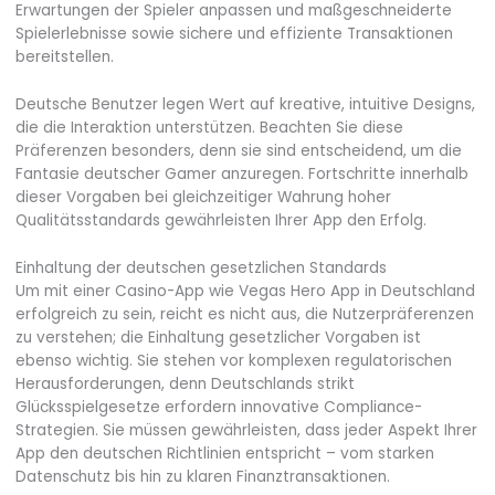
Erwartungen der Spieler anpassen und maßgeschneiderte
Spielerlebnisse sowie sichere und effiziente Transaktionen
bereitstellen.
Deutsche Benutzer legen Wert auf kreative, intuitive Designs,
die die Interaktion unterstützen. Beachten Sie diese
Präferenzen besonders, denn sie sind entscheidend, um die
Fantasie deutscher Gamer anzuregen. Fortschritte innerhalb
dieser Vorgaben bei gleichzeitiger Wahrung hoher
Qualitätsstandards gewährleisten Ihrer App den Erfolg.
Einhaltung der deutschen gesetzlichen Standards
Um mit einer Casino-App wie Vegas Hero App in Deutschland
erfolgreich zu sein, reicht es nicht aus, die Nutzerpräferenzen
zu verstehen; die Einhaltung gesetzlicher Vorgaben ist
ebenso wichtig. Sie stehen vor komplexen regulatorischen
Herausforderungen, denn Deutschlands strikt
Glücksspielgesetze erfordern innovative Compliance-
Strategien. Sie müssen gewährleisten, dass jeder Aspekt Ihrer
App den deutschen Richtlinien entspricht – vom starken
Datenschutz bis hin zu klaren Finanztransaktionen.