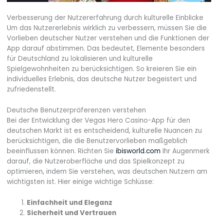
Verbesserung der Nutzererfahrung durch kulturelle Einblicke
Um das Nutzererlebnis wirklich zu verbessern, müssen Sie die
Vorlieben deutscher Nutzer verstehen und die Funktionen der
App darauf abstimmen. Das bedeutet, Elemente besonders
für Deutschland zu lokalisieren und kulturelle
Spielgewohnheiten zu berücksichtigen. So kreieren Sie ein
individuelles Erlebnis, das deutsche Nutzer begeistert und
zufriedenstellt.
Deutsche Benutzerpräferenzen verstehen
Bei der Entwicklung der Vegas Hero Casino-App für den
deutschen Markt ist es entscheidend, kulturelle Nuancen zu
berücksichtigen, die die Benutzervorlieben maßgeblich
beeinflussen können. Richten Sie
ibisworld.com
Ihr Augenmerk
darauf, die Nutzeroberfläche und das Spielkonzept zu
optimieren, indem Sie verstehen, was deutschen Nutzern am
wichtigsten ist. Hier einige wichtige Schlüsse:
Einfachheit und Eleganz
Sicherheit und Vertrauen