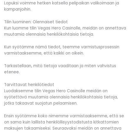
Lopuksi voimme hetken katsella pelipaikan valikoimaan ja
kampanjoihin.
Tilin luominen: Olennaiset tiedot
Kun luomme tilin Vegas Hero Casinolle, meidän on annettava
muutamia olennaisia henkilökohtaisia tietoja.
Kun syötämme nämä tiedot, teemme varmistusprosessin
varmistaaksemme, että kaikki on oikein.
Tarkastellaan, mitä tietoja vaaditaan ja miten vahvistus
etenee.
Tarvittavat henkilötiedot
Luodaksemme tilin Vegas Hero Casinolle meidän on
syötettävä muutamia olennaisia henkilökohtaisia tietoja,
jotka takaavat suojatun pelaamisen.
Ensin syötämme koko nimemme varmistaaksemme, että se
on sama kuin laillista henkilöllisyystodistusta kitkattomien
maksujen takaamiseksi. Seuraavaksi meidän on annettava