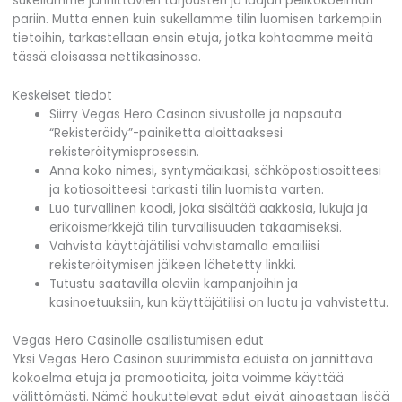
sukellamme jännittävien tarjousten ja laajan pelikokoelman
pariin. Mutta ennen kuin sukellamme tilin luomisen tarkempiin
tietoihin, tarkastellaan ensin etuja, jotka kohtaamme meitä
tässä eloisassa nettikasinossa.
Keskeiset tiedot
Siirry Vegas Hero Casinon sivustolle ja napsauta
“Rekisteröidy”-painiketta aloittaaksesi
rekisteröitymisprosessin.
Anna koko nimesi, syntymäaikasi, sähköpostiosoitteesi
ja kotiosoitteesi tarkasti tilin luomista varten.
Luo turvallinen koodi, joka sisältää aakkosia, lukuja ja
erikoismerkkejä tilin turvallisuuden takaamiseksi.
Vahvista käyttäjätilisi vahvistamalla emailiisi
rekisteröitymisen jälkeen lähetetty linkki.
Tutustu saatavilla oleviin kampanjoihin ja
kasinoetuuksiin, kun käyttäjätilisi on luotu ja vahvistettu.
Vegas Hero Casinolle osallistumisen edut
Yksi Vegas Hero Casinon suurimmista eduista on jännittävä
kokoelma etuja ja promootioita, joita voimme käyttää
välittömästi. Nämä houkuttelevat edut eivät ainoastaan lisää