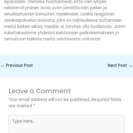
epäröisikin. Olemme huomanneet, että vain lyhyen
rekisteröityminen avaa oven jännittävään pelien ja
ainutlaatuisten bonusten maailmaan. Lisäksi reagoivan
asiakaspalvelun ansiosta, joka on valmiudessa auttamaan
meitä kaiken aikaa, meidän ei tarvitse olla huolissaan. Joten
sukeltakaamme yhdessä kiehtovaan pelikokemukseen ja
riemuitaan kaikista meitä odottavista voitoista!
←
Previous Post
Next Post
→
Leave a Comment
Your email address will not be published.
Required fields
are marked
*
Type
here..