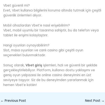
Vbet güvenli mi?
Evet, Vbet kullanıcı bilgilerini koruma altında tutmak için çeşitli
güvenlik önlemleri alıyor.
Mobil cihazlardan Vbet’e nasıl erişebilirim?
Vbet, mobil uyumlu bir tasarıma sahiptir, bu da telefon veya
tablet ile erişimi kolaylaştırır.
Hangi oyunları oynayabilirim?
Slot, masa oyunları ve canlı casino gibi çeşitli oyun
seçenekleri bulunmaktadır.
Sonuç olarak,
Vbet giriş
işlemleri, hızlı ve güvenli bir şekilde
gerçekleştirilebiliyor. Platform, kullanıcı dostu yaklaşımı ve
geniş oyun yelpazesi ile online casino deneyimini en üst
seviyeye taşıyor. Siz de bu deneyimden yararlanmak için
hemen Vbet’e katılın!
←
Previous Post
Next Post
→