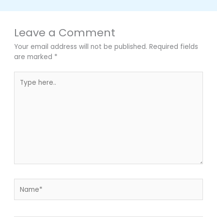
Leave a Comment
Your email address will not be published.
Required fields
are marked
*
Type
here..
Name*