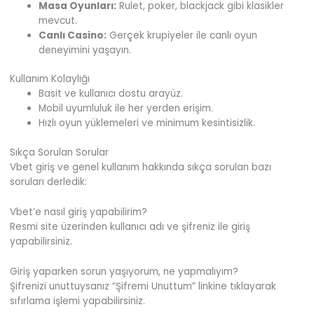
Masa Oyunları:
Rulet, poker, blackjack gibi klasikler
mevcut.
Canlı Casino:
Gerçek krupiyeler ile canlı oyun
deneyimini yaşayın.
Kullanım Kolaylığı
Basit ve kullanıcı dostu arayüz.
Mobil uyumluluk ile her yerden erişim.
Hızlı oyun yüklemeleri ve minimum kesintisizlik.
Sıkça Sorulan Sorular
Vbet giriş ve genel kullanım hakkında sıkça sorulan bazı
soruları derledik:
Vbet’e nasıl giriş yapabilirim?
Resmi site üzerinden kullanıcı adı ve şifreniz ile giriş
yapabilirsiniz.
Giriş yaparken sorun yaşıyorum, ne yapmalıyım?
Şifrenizi unuttuysanız “Şifremi Unuttum” linkine tıklayarak
sıfırlama işlemi yapabilirsiniz.