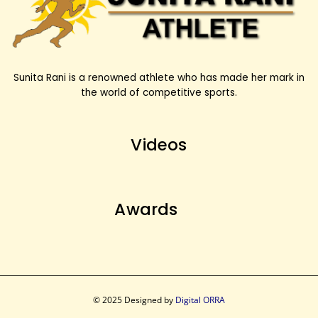
Sunita Rani is a renowned athlete who has made her mark in
the world of competitive sports.
Videos
Awards
© 2025 Designed by
Digital ORRA