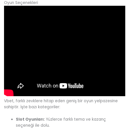
Oyun Seçenekleri
Vbet, farklı zevklere hitap eden geniş bir oyun yelpazesine
sahiptir. İşte bazı kategoriler:
Slot Oyunları:
Yüzlerce farklı tema ve kazanç
seçeneği ile dolu.