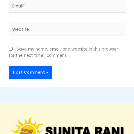
Email*
Website
Save my name, email, and website in this browser
for the next time I comment.