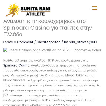
Ανάλυση RTP κουλοχέρηδων στο
Spinbara Casino για παίκτες στην
Ελλάδα
Leave a Comment
/
Uncategorized
/ By
rani_athlete@888
Καθώς μελετάμε την ανάλυση RTP στα κουλοχέρηδες στο
Spinbara Casino
, αντιλαμβανόμαστε γρήγορα τη σημασία των
ποσοστών επιστροφής στον παίκτη για τις επιλογές παιχνιδιών
μας. Με παιχνίδια με υψηλό RTP όπως το Mega Joker και το
Blood Suckers να ξεχωρίζουν, είναι σημαντικό να κατανοήσουμε
πώς αυτά τα στοιχεία καθορίζουν τις δυνατότητές μας για νίκη. Ας
ρίξουμε μια πιο προσεκτική ματιά στο πώς μπορούμε να
βελτιώσουμε την επιτυχία μας επιλέγοντας τα σωστά
κουλοχέρηδες με βάση το RTP και άλλους παράγοντες. Ποιες
στρατηγικές θα αναβαθμίσουν το gameplay μας;