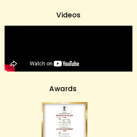
Videos
Awards