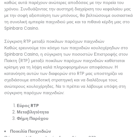
καθώς αυτά παρέχουν ανώτερες αποδόσεις με την πορεία του
χρόνου. Συνδυάζοντας την αυστηρή διαχείριση του κεφαλαίου μας
με την σοφή αξιοποίηση των μπόνους, θα βελτιώσουμε ουσιαστικά
τη συνολική εμπειρία παιχνιδιού μας και τα πιθανά κέρδη μας στο
Spinbara Casino.
Σύγκριση RTP μεταξύ ποικίλων παρόχων παιχνιδιών
Καθώς ερευνούμε τον κόσμο των παιχνιδιών κουλοχέρηδων στο
Spinbara Casino, η σύγκριση των ποσοστών Επιστροφής στον
Παίκτη (RTP) μεταξύ ποικίλων παρόχων παιχνιδιών καθίσταται
κρίσιμη για τη λήψη καλά πληροφορημένων αποφάσεων. Η
κατανόηση αυτών των διαφορών στο RTP μας υποστηρίζει να
σχεδιάσουμε αποδοτική στρατηγική και να διαλέξουμε τους
ανώτερους κουλοχέρηδες. Να τι πρέπει να λάβουμε υπόψη στη
σύγκριση παρόχων παιχνιδιών:
Εύρος RTP
Μεταβλητότητα
Φήμη Παρόχου
Ποικιλία Παιχνιδιών