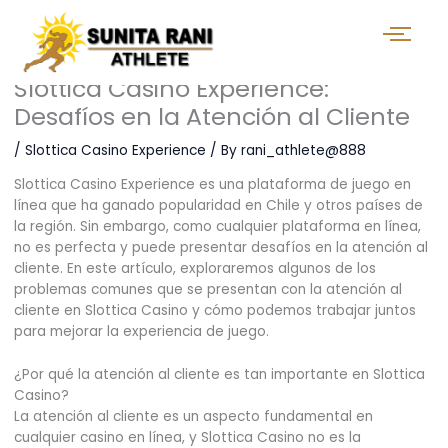
Slottica Casino Experience:
Desafíos en la Atención al Cliente
/
Slottica Casino Experience
/ By
rani_athlete@888
Slottica Casino Experience es una plataforma de juego en
línea que ha ganado popularidad en Chile y otros países de
la región. Sin embargo, como cualquier plataforma en línea,
no es perfecta y puede presentar desafíos en la atención al
cliente. En este artículo, exploraremos algunos de los
problemas comunes que se presentan con la atención al
cliente en Slottica Casino y cómo podemos trabajar juntos
para mejorar la experiencia de juego.
¿Por qué la atención al cliente es tan importante en Slottica
Casino?
La atención al cliente es un aspecto fundamental en
cualquier casino en línea, y Slottica Casino no es la