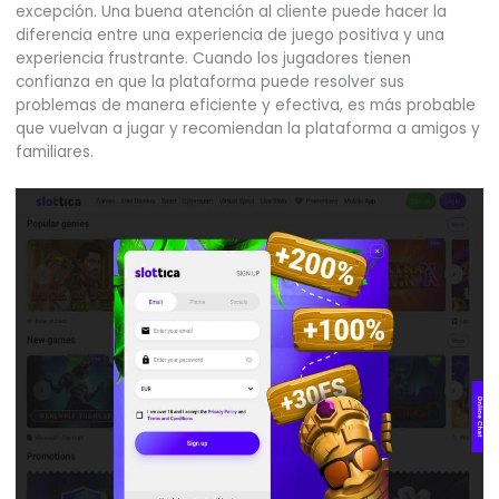
excepción. Una buena atención al cliente puede hacer la
diferencia entre una experiencia de juego positiva y una
experiencia frustrante. Cuando los jugadores tienen
confianza en que la plataforma puede resolver sus
problemas de manera eficiente y efectiva, es más probable
que vuelvan a jugar y recomiendan la plataforma a amigos y
familiares.