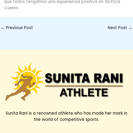
que todos tengamos una experiencia positiva en Slottica
Casino.
←
Previous Post
Next Post
→
Sunita Rani is a renowned athlete who has made her mark in
the world of competitive sports.