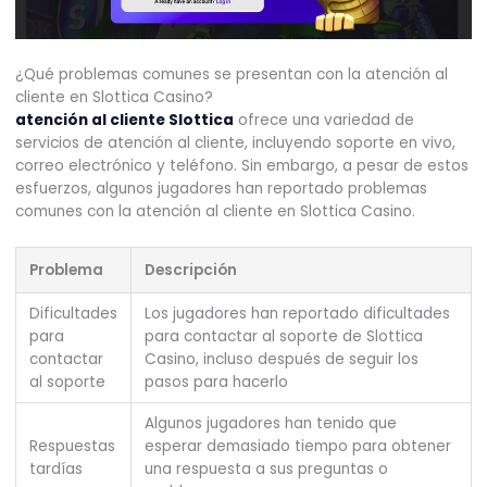
¿Qué problemas comunes se presentan con la atención al
cliente en Slottica Casino?
atención al cliente Slottica
ofrece una variedad de
servicios de atención al cliente, incluyendo soporte en vivo,
correo electrónico y teléfono. Sin embargo, a pesar de estos
esfuerzos, algunos jugadores han reportado problemas
comunes con la atención al cliente en Slottica Casino.
Problema
Descripción
Dificultades
Los jugadores han reportado dificultades
para
para contactar al soporte de Slottica
contactar
Casino, incluso después de seguir los
al soporte
pasos para hacerlo
Algunos jugadores han tenido que
Respuestas
esperar demasiado tiempo para obtener
tardías
una respuesta a sus preguntas o