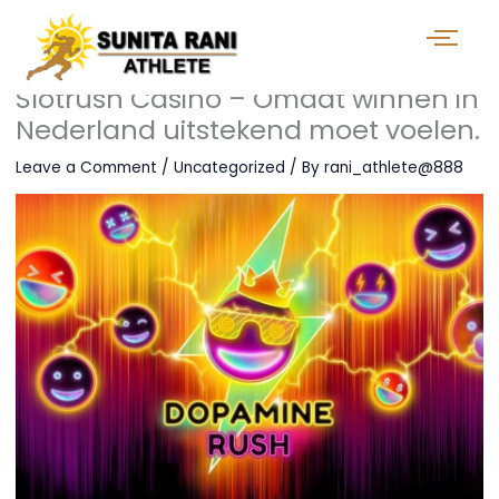
Slotrush Casino – Omdat winnen in
Nederland uitstekend moet voelen.
Leave a Comment
/
Uncategorized
/ By
rani_athlete@888