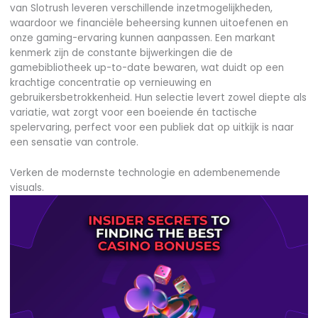
van Slotrush leveren verschillende inzetmogelijkheden,
waardoor we financiële beheersing kunnen uitoefenen en
onze gaming-ervaring kunnen aanpassen. Een markant
kenmerk zijn de constante bijwerkingen die de
gamebibliotheek up-to-date bewaren, wat duidt op een
krachtige concentratie op vernieuwing en
gebruikersbetrokkenheid. Hun selectie levert zowel diepte als
variatie, wat zorgt voor een boeiende én tactische
spelervaring, perfect voor een publiek dat op uitkijk is naar
een sensatie van controle.
Verken de modernste technologie en adembenemende
visuals.