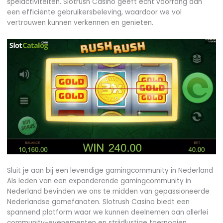
spelactiviteiten. Slotrush Casino geeft echt voorrang aan
een efficiënte gebruikersbeleving, waardoor we vol
vertrouwen kunnen verkennen en genieten.
Sluit je aan bij een levendige gamingcommunity in Nederland
Als leden van een expanderende gamingcommunity in
Nederland bevinden we ons te midden van gepassioneerde
Nederlandse gamefanaten. Slotrush Casino biedt een
spannend platform waar we kunnen deelnemen aan allerlei
community-evenementen en strijdlustige toernooien,