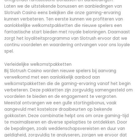
Laten we de uitstekende bonussen en aanbiedingen van
Slotrush Casino eens bekijken die onze gaming-ervaring
kunnen verbeteren. Ten eerste kunnen we profiteren van
aanlokkelijke welkomstpakketten die nieuwe spelers een
fantastische start bieden met royale beloningen. Daarnaast
zorgt het loyaliteitsprogramma van Slotrush ervoor dat we
continu voordelen en waardering ontvangen voor ons loyale
spel.
Verleidelijke welkomstpakketten
Bij Slotrush Casino worden nieuwe spelers bij aanvang
verwelkomd met een aanlokkelijk aanbod aan
welkomstpakketten die de gaming-ervaring vanaf het begin
verbeteren. Deze pakketten zijn zorgvuldig samengesteld om
voordelen te bieden en de engagement te vergroten.
Meestal ontvangen we een gulle stortingsbonus, vaak
aangevuld met kosteloze draaibeurten op bekende
gokkasten. Deze combinatie helpt ons om onze gaming-tijd
te maximaliseren en diverse spelopties te ontdekken. Door
de bepalingen, zoals weddenschapsvereisten en duur van
geldigheid, zorgvuldig te analyseren, zorgen we ervoor dat