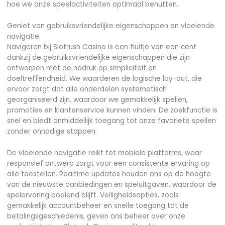
hoe we onze speelactiviteiten optimaal benutten.
Geniet van gebruiksvriendelijke eigenschappen en vloeiende
navigatie.
Navigeren bij Slotrush Casino is een fluitje van een cent
dankzij de gebruiksvriendelijke eigenschappen die zijn
ontworpen met de nadruk op simpliciteit en
doeltreffendheid. We waarderen de logische lay-out, die
ervoor zorgt dat alle onderdelen systematisch
georganiseerd zijn, waardoor we gemakkelijk spellen,
promoties en klantenservice kunnen vinden. De zoekfunctie is
snel en biedt onmiddellijk toegang tot onze favoriete spellen
zonder onnodige stappen.
De vloeiende navigatie reikt tot mobiele platforms, waar
responsief ontwerp zorgt voor een consistente ervaring op
alle toestellen. Realtime updates houden ons op de hoogte
van de nieuwste aanbiedingen en speluitgaven, waardoor de
spelervaring boeiend blijft. Veiligheidsopties, zoals
gemakkelijk accountbeheer en snelle toegang tot de
betalingsgeschiedenis, geven ons beheer over onze