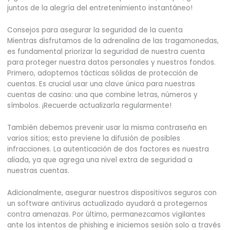
juntos de la alegría del entretenimiento instantáneo!
Consejos para asegurar la seguridad de la cuenta
Mientras disfrutamos de la adrenalina de las tragamonedas,
es fundamental priorizar la seguridad de nuestra cuenta
para proteger nuestra datos personales y nuestros fondos.
Primero, adoptemos tácticas sólidas de protección de
cuentas. Es crucial usar una clave única para nuestras
cuentas de casino: una que combine letras, números y
símbolos. ¡Recuerde actualizarla regularmente!
También debemos prevenir usar la misma contraseña en
varios sitios; esto previene la difusión de posibles
infracciones. La autenticación de dos factores es nuestra
aliada, ya que agrega una nivel extra de seguridad a
nuestras cuentas.
Adicionalmente, asegurar nuestros dispositivos seguros con
un software antivirus actualizado ayudará a protegernos
contra amenazas. Por último, permanezcamos vigilantes
ante los intentos de phishing e iniciemos sesión solo a través