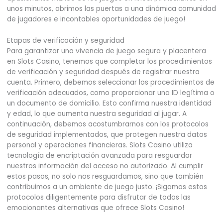
unos minutos, abrimos las puertas a una dinámica comunidad
de jugadores e incontables oportunidades de juego!
Etapas de verificación y seguridad
Para garantizar una vivencia de juego segura y placentera
en Slots Casino, tenemos que completar los procedimientos
de verificación y seguridad después de registrar nuestra
cuenta. Primero, debemos seleccionar los procedimientos de
verificación adecuados, como proporcionar una ID legítima o
un documento de domicilio. Esto confirma nuestra identidad
y edad, lo que aumenta nuestra seguridad al jugar. A
continuación, debemos acostumbrarnos con los protocolos
de seguridad implementados, que protegen nuestra datos
personal y operaciones financieras. Slots Casino utiliza
tecnología de encriptación avanzada para resguardar
nuestros información del acceso no autorizado. Al cumplir
estos pasos, no solo nos resguardamos, sino que también
contribuimos a un ambiente de juego justo. ¡Sigamos estos
protocolos diligentemente para disfrutar de todas las
emocionantes alternativas que ofrece Slots Casino!