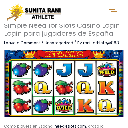
Simple Need for Slots Casino Login
Login para jugadores de España
Leave a Comment
/
Uncategorized
/ By
rani_athlete@888
Como players en España,
need4slots.com
, grasp la