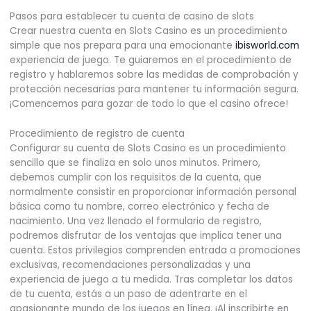
Pasos para establecer tu cuenta de casino de slots
Crear nuestra cuenta en Slots Casino es un procedimiento
simple que nos prepara para una emocionante
ibisworld.com
experiencia de juego. Te guiaremos en el procedimiento de
registro y hablaremos sobre las medidas de comprobación y
protección necesarias para mantener tu información segura.
¡Comencemos para gozar de todo lo que el casino ofrece!
Procedimiento de registro de cuenta
Configurar su cuenta de Slots Casino es un procedimiento
sencillo que se finaliza en solo unos minutos. Primero,
debemos cumplir con los requisitos de la cuenta, que
normalmente consistir en proporcionar información personal
básica como tu nombre, correo electrónico y fecha de
nacimiento. Una vez llenado el formulario de registro,
podremos disfrutar de los ventajas que implica tener una
cuenta. Estos privilegios comprenden entrada a promociones
exclusivas, recomendaciones personalizadas y una
experiencia de juego a tu medida. Tras completar los datos
de tu cuenta, estás a un paso de adentrarte en el
apasionante mundo de los juegos en línea. ¡Al inscribirte en