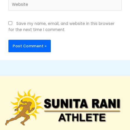
Website
Save my name, email, and website in this browser
for the next time I comment.