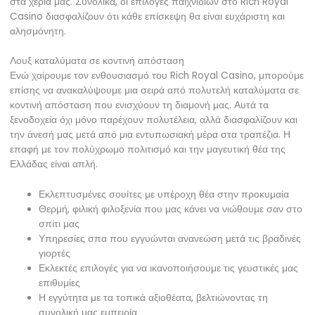
στα χέρια μας. Συνολικά, οι επιλογές παιχνιδιών στο Rich Royal
Casino διασφαλίζουν ότι κάθε επίσκεψη θα είναι ευχάριστη και
αλησμόνητη.
Λουξ καταλύματα σε κοντινή απόσταση
Ενώ χαίρουμε τον ενθουσιασμό του Rich Royal Casino, μπορούμε
επίσης να ανακαλύψουμε μια σειρά από πολυτελή καταλύματα σε
κοντινή απόσταση που ενισχύουν τη διαμονή μας. Αυτά τα
ξενοδοχεία όχι μόνο παρέχουν πολυτέλεια, αλλά διασφαλίζουν και
την άνεσή μας μετά από μια εντυπωσιακή μέρα στα τραπέζια. Η
επαφή με τον πολύχρωμο πολιτισμό και την μαγευτική θέα της
Ελλάδας είναι απλή.
Εκλεπτυσμένες σουίτες με υπέροχη θέα στην προκυμαία
Θερμή, φιλική φιλοξενία που μας κάνει να νιώθουμε σαν στο
σπίτι μας
Υπηρεσίες σπα που εγγυώνται ανανεώση μετά τις βραδινές
γιορτές
Εκλεκτές επιλογές για να ικανοποιήσουμε τις γευστικές μας
επιθυμίες
Η εγγύτητα με τα τοπικά αξιοθέατα, βελτιώνοντας τη
συνολική μας εμπειρία