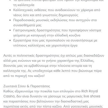
τη καλλιτεχνία
Καλλιτεχνικές εκθέσεις που αναδεικνύουν το χάρισμα από
νέους όσο και από γνωστούς δημιουργούς
Παραδοσιακές μουσικές εκδηλώσεις που αντηχούν στα
συναισθήματά μας
Γαστρονομικές δραστηριότητες που προσφέρουν νόστιμα
γεύματα με καταγωγή στην ελλαδική κουζίνα
Εργαστήρια που μας προσκαλούν να συναντήσουμε με
ντόπιους καλλιτέχνες και χειροποίητα έργα
Αυτές οι πολιτιστικές δραστηριότητες όχι απλώς μας διασκεδάζουν
αλλά μας ενώνουν και με το γνήσιο χαρακτήρα της Ελλάδας,
δίνοντάς μας να εμβαθύνουμε στην πλούσια ιστορία και τη
καλλιτεχνία της. Ας υποδεχτούμε κάθε λεπτό που βιώνουμε πέρα
από το περιοχή του καζίνο!
Ζωντανά Σόου & Παραστάσεις
Καθώς εξερευνούμε την ποικιλία των επιλογών στο Rich Royal
Casino, δεν είναι δυνατόν να χάσουμε τις μαγευτικές live shows
και παραστάσεις που βελτιώνουν την διασκεδαστική μας
περιπέτεια εκτός από την πίστα καζίνο. Από γοητευτικές μουσικές