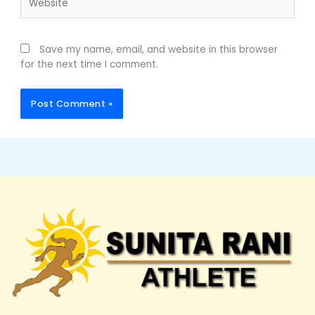
Save my name, email, and website in this browser
for the next time I comment.