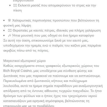
ενεργοποιούν
💆‍♂️ Εκλεκτά μασάζ που απομακρύνουν το στρες και την
πίεση
🌸 Χαλαρωτικές περιποιήσεις προσώπου που βελτιώνουν τη
φυσική μας λάμψη
🧖‍♀️ Θεραπείες με καυτές πέτρες, ιδανικές για πλήρη χαλάρωση
🎶 Ήπια μουσική που μας οδηγεί σε ένα ήρεμο καταφύγιο
Σε αυτή την όαση, επικοινωνούμε ξανά με τον εαυτό μας,
υποδεχόμενοι την ηρεμία, ενώ ο παλμός του καζίνο μας περιμένει
ακριβώς πίσω από τις πόρτες.
Μαγευτικοί εξωτερικοί χώροι
Καθώς εισερχόμαστε στους γραφικούς εξωτερικούς χώρους του
Rich Royal Casino, μας υποδέχεται μια σύνθεση φύσης και
ζωντάνιας που μας παρακινεί να παύσουμε και να εισπνεύσουμε.
Περικυκλωμένα από ζωντανούς κήπους και πολύχρωμα
λουλούδια, αυτά τα ήρεμα σημεία παραδίδουν μια αναζωογονητική
απόδραση από τις έντονες αίθουσες τυχερών παιχνιδιών. Το ήπιο
θρόισμα των φύλλων και ο ήπιος ήχος του τρεχούμενου νερού
κατασκευάζουν μια ειρηνική ατμόσφαιρα, βελτιώνοντας τη
επικοινωνία μας με το περιβάλλον.