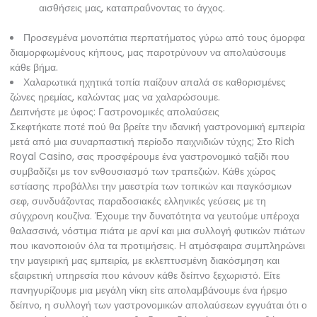
αισθήσεις μας, καταπραΰνοντας το άγχος.
Προσεγμένα μονοπάτια περπατήματος γύρω από τους όμορφα
διαμορφωμένους κήπους, μας παροτρύνουν να απολαύσουμε
κάθε βήμα.
Χαλαρωτικά ηχητικά τοπία παίζουν απαλά σε καθορισμένες
ζώνες ηρεμίας, καλώντας μας να χαλαρώσουμε.
Δειπνήστε με ύφος: Γαστρονομικές απολαύσεις
Σκεφτήκατε ποτέ πού θα βρείτε την ιδανική γαστρονομική εμπειρία
μετά από μια συναρπαστική περίοδο παιχνιδιών τύχης; Στο Rich
Royal Casino, σας προσφέρουμε ένα γαστρονομικό ταξίδι που
συμβαδίζει με τον ενθουσιασμό των τραπεζιών. Κάθε χώρος
εστίασης προβάλλει την μαεστρία των τοπικών και παγκόσμιων
σεφ, συνδυάζοντας παραδοσιακές ελληνικές γεύσεις με τη
σύγχρονη κουζίνα. Έχουμε την δυνατότητα να γευτούμε υπέροχα
θαλασσινά, νόστιμα πιάτα με αρνί και μια συλλογή φυτικών πιάτων
που ικανοποιούν όλα τα προτιμήσεις. Η ατμόσφαιρα συμπληρώνει
την μαγειρική μας εμπειρία, με εκλεπτυσμένη διακόσμηση και
εξαιρετική υπηρεσία που κάνουν κάθε δείπνο ξεχωριστό. Είτε
πανηγυρίζουμε μια μεγάλη νίκη είτε απολαμβάνουμε ένα ήρεμο
δείπνο, η συλλογή των γαστρονομικών απολαύσεων εγγυάται ότι ο