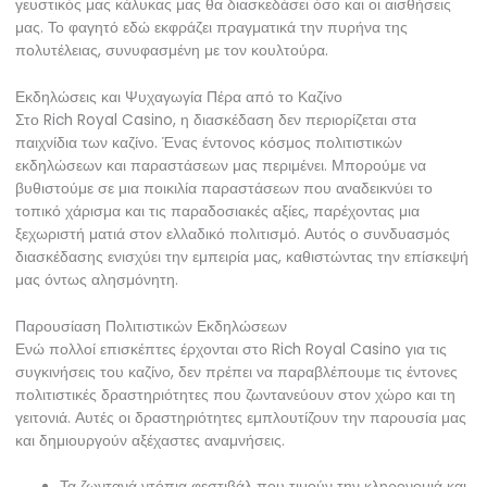
γευστικός μας κάλυκας μας θα διασκεδάσει όσο και οι αισθήσεις
μας. Το φαγητό εδώ εκφράζει πραγματικά την πυρήνα της
πολυτέλειας, συνυφασμένη με τον κουλτούρα.
Εκδηλώσεις και Ψυχαγωγία Πέρα από το Καζίνο
Στο Rich Royal Casino, η διασκέδαση δεν περιορίζεται στα
παιχνίδια των καζίνο. Ένας έντονος κόσμος πολιτιστικών
εκδηλώσεων και παραστάσεων μας περιμένει. Μπορούμε να
βυθιστούμε σε μια ποικιλία παραστάσεων που αναδεικνύει το
τοπικό χάρισμα και τις παραδοσιακές αξίες, παρέχοντας μια
ξεχωριστή ματιά στον ελλαδικό πολιτισμό. Αυτός ο συνδυασμός
διασκέδασης ενισχύει την εμπειρία μας, καθιστώντας την επίσκεψή
μας όντως αλησμόνητη.
Παρουσίαση Πολιτιστικών Εκδηλώσεων
Ενώ πολλοί επισκέπτες έρχονται στο Rich Royal Casino για τις
συγκινήσεις του καζίνο, δεν πρέπει να παραβλέπουμε τις έντονες
πολιτιστικές δραστηριότητες που ζωντανεύουν στον χώρο και τη
γειτονιά. Αυτές οι δραστηριότητες εμπλουτίζουν την παρουσία μας
και δημιουργούν αξέχαστες αναμνήσεις.
Τα ζωντανά ντόπια φεστιβάλ που τιμούν την κληρονομιά και