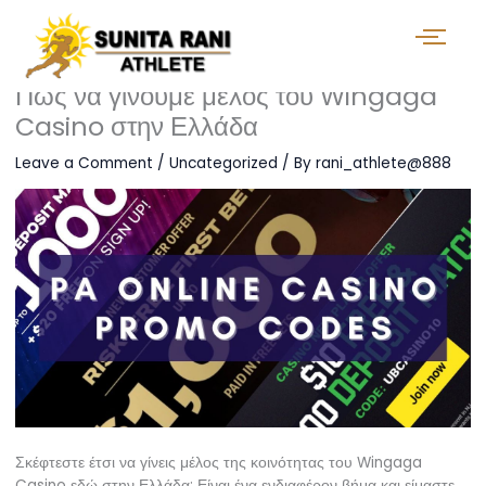
Πώς να γίνουμε μέλος του Wingaga
Casino στην Ελλάδα
Leave a Comment
/
Uncategorized
/ By
rani_athlete@888
Σκέφτεστε έτσι να γίνεις μέλος της κοινότητας του Wingaga
Casino εδώ στην Ελλάδα; Είναι ένα ενδιαφέρον βήμα και είμαστε