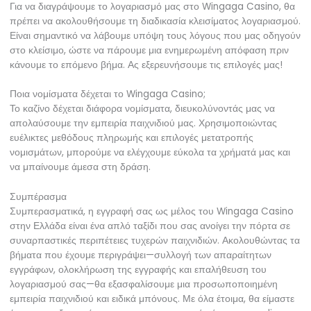
Για να διαγράψουμε το λογαριασμό μας στο Wingaga Casino, θα
πρέπει να ακολουθήσουμε τη διαδικασία κλεισίματος λογαριασμού.
Είναι σημαντικό να λάβουμε υπόψη τους λόγους που μας οδηγούν
στο κλείσιμο, ώστε να πάρουμε μια ενημερωμένη απόφαση πριν
κάνουμε το επόμενο βήμα. Ας εξερευνήσουμε τις επιλογές μας!
Ποια νομίσματα δέχεται το Wingaga Casino;
Το καζίνο δέχεται διάφορα νομίσματα, διευκολύνοντάς μας να
απολαύσουμε την εμπειρία παιχνιδιού μας. Χρησιμοποιώντας
ευέλικτες μεθόδους πληρωμής και επιλογές μετατροπής
νομισμάτων, μπορούμε να ελέγχουμε εύκολα τα χρήματά μας και
να μπαίνουμε άμεσα στη δράση.
Συμπέρασμα
Συμπερασματικά, η εγγραφή σας ως μέλος του Wingaga Casino
στην Ελλάδα είναι ένα απλό ταξίδι που σας ανοίγει την πόρτα σε
συναρπαστικές περιπέτειες τυχερών παιχνιδιών. Ακολουθώντας τα
βήματα που έχουμε περιγράψει—συλλογή των απαραίτητων
εγγράφων, ολοκλήρωση της εγγραφής και επαλήθευση του
λογαριασμού σας—θα εξασφαλίσουμε μια προσωποποιημένη
εμπειρία παιχνιδιού και ειδικά μπόνους. Με όλα έτοιμα, θα είμαστε