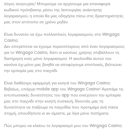
λόγος ανησυχίας! Μπορούμε να αρχίσουμε μια επαναφορά
κωδικού πρόσβασης μέσω της λειτουργίας ανάκτησης
λογαριασμού, η οποία θα μας οδηγήσει πίσω στις δραστηριότητές
μας στον ιστότοπο σε χρόνο μηδέν.
Είναι δυνατόν να έχω πολλαπλούς λογαριασμούς στο Wingaga
Casino;
Δεν επιτρέπεται να έχουμε περισσότερους από έναν λογαριασμούς
για το Wingaga Casino, διότι οι κανόνες χρήσης επιβάλλουν τη
διατήρηση ενός μόνο λογαριασμού. Η ακολουθία αυτού του
κανόνα όχι μόνο μας βοηθά να αποφύγουμε επιπλοκές, βελτιώνει
την εμπειρία μας στο παιχνίδι.
Είναι διαθέσιμη εφαρμογή για κινητά του Wingaga Casino;
Βεβαίως, υπάρχει mobile app του Wingaga Casino! Αγαπάμε τις
εντυπωσιακές δυνατότητες του app που ενισχύουν την εμπειρία
μας στο παιχνίδι στην κινητή συσκευή, δίνοντάς μας τη
δυνατότητα να παίζουμε τα παιχνίδια που προτιμάμε ανά πάσα
στιγμή, οπουδήποτε κι αν είμαστε, με λίγα μόνο πατήματα.
Πώς μπορώ να κλείσω το λογαριασμό μου του Wingaga Casino;