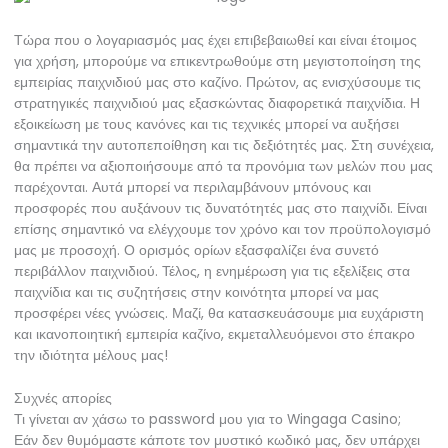
Τώρα που ο λογαριασμός μας έχει επιβεβαιωθεί και είναι έτοιμος
για χρήση, μπορούμε να επικεντρωθούμε στη μεγιστοποίηση της
εμπειρίας παιχνιδιού μας στο καζίνο. Πρώτον, ας ενισχύσουμε τις
στρατηγικές παιχνιδιού μας εξασκώντας διαφορετικά παιχνίδια. Η
εξοικείωση με τους κανόνες και τις τεχνικές μπορεί να αυξήσει
σημαντικά την αυτοπεποίθηση και τις δεξιότητές μας. Στη συνέχεια,
θα πρέπει να αξιοποιήσουμε από τα προνόμια των μελών που μας
παρέχονται. Αυτά μπορεί να περιλαμβάνουν μπόνους και
προσφορές που αυξάνουν τις δυνατότητές μας στο παιχνίδι. Είναι
επίσης σημαντικό να ελέγχουμε τον χρόνο και τον προϋπολογισμό
μας με προσοχή. Ο ορισμός ορίων εξασφαλίζει ένα συνετό
περιβάλλον παιχνιδιού. Τέλος, η ενημέρωση για τις εξελίξεις στα
παιχνίδια και τις συζητήσεις στην κοινότητα μπορεί να μας
προσφέρει νέες γνώσεις. Μαζί, θα κατασκευάσουμε μια ευχάριστη
και ικανοποιητική εμπειρία καζίνο, εκμεταλλευόμενοι στο έπακρο
την ιδιότητα μέλους μας!
Συχνές απορίες
Τι γίνεται αν χάσω το password μου για το Wingaga Casino;
Εάν δεν θυμόμαστε κάποτε τον μυστικό κωδικό μας, δεν υπάρχει