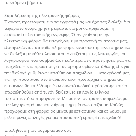
τα επόμενα βήματα.
Συμπλήρωση της ηλεκτρονικής φόρμας
Έχοντας προετοιμασμένα τα έγγραφά μας και έχοντας διαλέξει ένα
ξεχωριστό όνομα χρήστη, είμαστε έτοιμοι να αρχίσουμε τη
διαδικασία ηλεκτρονικής εγγραφής. Όταν γεμίσουμε την
ηλεκτρονική φόρμα, θα εισαγάγουμε με προσοχή τα στοιχεία μας,
εξασφαλίζοντας ότι κάθε πληροφορία είναι σωστή. Είναι σημαντικό
να διαλέξουμε κάθε πλαίσιο που σχετίζεται με τις λειτουργίες του
λογαριασμού που συμβαδίζουν καλύτερα στις προτιμήσεις μας για
παιχνίδια – είτε πρόκειται για τον ορισμό ορίων κατάθεσης είτε για
την διαλογή ρυθμίσεων υπεύθυνου παιχνιδιού. Η υποχρέωσή μας
για την προστασία στο διαδίκτυο είναι πρωταρχικής σημασίας,
επομένως θα επιλέξουμε έναν δυνατό κωδικό πρόσβασης και θα
επωφεληθούμε από τυχόν διαθέσιμες επιλογές ελέγχου
ταυτότητας δύο παραγόντων. Με αυτόν τον τρόπο, ασφαλίζουμε
τον λογαριασμό μας και χαίρουμε ηρεμία ενώ παίζουμε. Καθώς
προχωράμε στη φόρμα, ας μείνουμε εστιασμένοι και ας λάβουμε
μελετημένες επιλογές για μια προσωπική εμπειρία παιχνιδιού!
Επαλήθευση του λογαριασμού σας