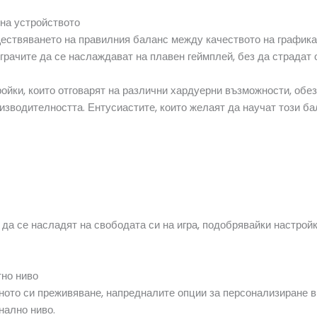
на устройството
ествяването на правилния баланс между качеството на графикат
грачите да се наслаждават на плавен геймплей, без да страдат 
йки, които отговарят на различни хардуерни възможности, обез
изводителността. Ентусиастите, които желаят да научат този бал
 да се насладят на свободата си на игра, подобрявайки настро
тно ниво
алното си преживяване, напредналите опции за персонализиране
нално ниво.