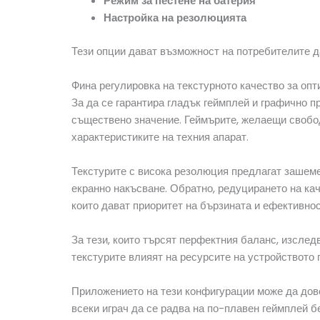
Режим за пестене на батерия
Настройка на резолюцията
Тези опции дават възможност на потребителите д
Фина регулировка на текстурното качество за оп
За да се гарантира гладък геймплей и графично п
съществено значение. Геймърите, желаещи свобода
характеристиките на техния апарат.
Текстурите с висока резолюция предлагат зашеме
екранно накъсване. Обратно, редуцирането на кач
които дават приоритет на бързината и ефективнос
За тези, които търсят перфектния баланс, изсле
текстурите влияят на ресурсите на устройството 
Приложението на тези конфигурации може да дове
всеки играч да се радва на по-плавен геймплей б