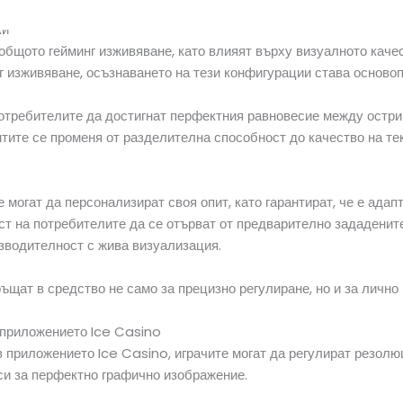
ки
бщото гейминг изживяване, като влияят върху визуалното качес
г изживяване, осъзнаването на тези конфигурации става осново
отребителите да достигнат перфектния равновесие между остри
ите се променя от разделителна способност до качество на тек
 могат да персонализират своя опит, като гарантират, че е адап
ст на потребителите да се отърват от предварително зададените
зводителност с жива визуализация.
щат в средство не само за прецизно регулиране, но и за лично 
 приложението Ice Casino
 приложението Ice Casino, играчите могат да регулират резолюц
си за перфектно графично изображение.