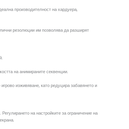
деална производителност на хардуера,
азлични резолюции им позволява да разширят
й.
дкостта на анимираните секвенции.
игрово изживяване, като редуцира забавянето и
. Регулирането на настройките за ограничение на
екрана.