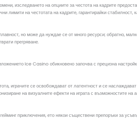
ромени, изследването на опциите за честота на кадрите предост
чни лимити на честотата на кадрите, гарантирайки стабилност,
плавност, но може да нуждае се от много ресурси; обратно, ма
тврати прегряване.
иложението Ice Casino обикновено започва с прецизна настройк
тота, играчите се освобождават от латентност и се наслаждава
онизиране на визуалните ефекти на играта с възможностите на а
е гейминг приключения, ето някои съществени препоръки за усъ