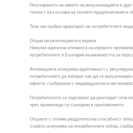
Регулирането на нивото на визуализацията е дру
точност въз основа на техните предпочитания и о
Тези настройки гарантират на потребителите инд
Опции на резолюцията и екрана
Няколко критични елемента на игровото преживяв
потребителите в България възможността за персо
Апликацията осигурява адаптивност с регулируем
потребителите да избират как да се визуализира
ефекти, съобразени с индивидуалната им независ
Потребителите се подтикват да разгледат тези оп
чрез променящи се сценарии в приложението.
Опциите с голяма разделителна способност обеща
Casino осигурява на потребителите избор, съобр