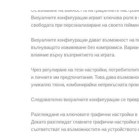
Осъзнаване на важността на графичните настрой
Визуалните конфигурации играят ключова роля в о
свободата при персонализиране на своето геймин
Визуалните конфигурации дават възможност на п
вълнуващото изживяване без компромиси. Вариант
влияние върху възприятието на играта.
Чрез регулиране на тези настройки, потребителите
и личните им предпочитания. Това дава възможно
уникално тяхна, комбинирайки непрекъсната прои
Следователно визуалните конфигурации се превръ
Разглеждане на ключовите графични настройки в
Докато разглеждат главните графични настройки в
съответстват на възможностите на устройството 