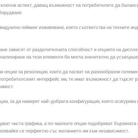
г ключов аспект, даващ възможност на потребителите да баланс
борудване.
ивидуално гейминг изживяване, което съответства на техните ин
ане зависят от разделителната способност и опциите на дисплея
нализиране на тези елементи би могла значително да усъвърше
и опции за резолюция, които да пасват на разнообразни големин
 потребителският интерфейс им, те имат възможност да търсят
имост.
ции, за да намерят най-добрата конфигурация, която осигурява 
ват чиста графика, а по-малките опции подобряват бързината 
азявайки се перфектно със желанието им към независимост.