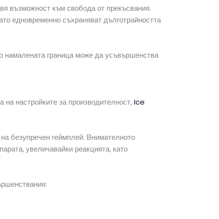
авя възможност към свобода от прекъсвания.
 като едновременно съхраняват дълготрайността
лко намалената граница може да усъвършенства
а на настройките за производителност,
Ice
т на безупречен геймплей. Внимателното
парата, увеличавайки реакцията, като
вършенствания: