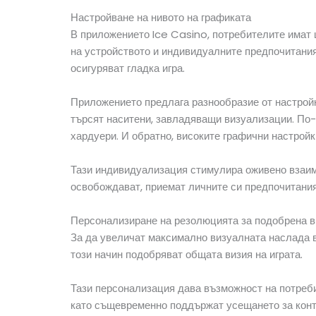
Настройване на нивото на графиката
В приложението Ice Casino, потребителите имат ш
на устройството и индивидуалните предпочитания
осигуряват гладка игра.
Приложението предлага разнообразие от настройки
търсят наситени, завладяващи визуализации. По-
хардуери. И обратно, високите графични настройк
Тази индивидуализация стимулира оживено взаимо
освобождават, приемат личните си предпочитания
Персонализиране на резолюцията за подобрена 
За да увеличат максимално визуалната наслада в
този начин подобряват общата визия на играта.
Тази персонализация дава възможност на потреби
като същевременно поддържат усещането за конт