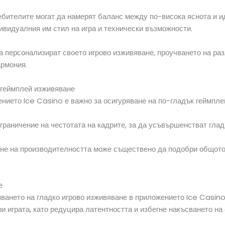
ебителите могат да намерят баланс между по-висока яснота и и
ивидуалния им стил на игра и технически възможности.
да персонализират своето игрово изживяване, проучването на р
армония.
о геймплей изживяване
нието Ice Casino е важно за осигуряване на по-гладък геймпле
граничение на честотата на кадрите, за да усъвършенстват гла
ане на производителността може съществено да подобри общото 
е
яването на гладко игрово изживяване в приложението Ice Casino
 играта, като редуцира латентността и избегне накъсването на 