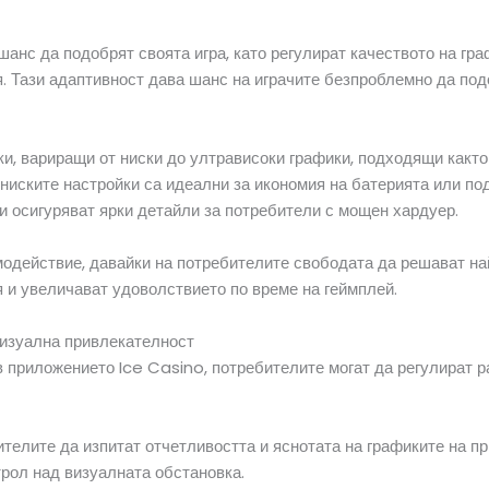
анс да подобрят своята игра, като регулират качеството на гр
. Тази адаптивност дава шанс на играчите безпроблемно да по
, вариращи от ниски до ултрависоки графики, подходящи както за
ниските настройки са идеални за икономия на батерията или по
и осигуряват ярки детайли за потребители с мощен хардуер.
действие, давайки на потребителите свободата да решават най
 и увеличават удоволствието по време на геймплей.
визуална привлекателност
 приложението Ice Casino, потребителите могат да регулират ра
телите да изпитат отчетливостта и яснотата на графиките на пр
рол над визуалната обстановка.