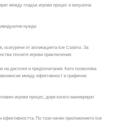
ират между гладък игрови процес и визуална
дивидуални нужди.
, осигурени от апликацията Ice Casino. За
нства техните игрови приключения.
и на дисплея и предпочитания. Като позволява
 равновесие между ефективност и графични
плавен игрови процес, дори когато маневрират
и ефективността. По този начин приложението Ice