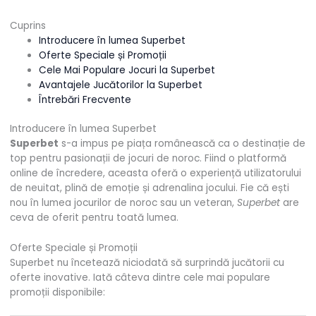
Cuprins
Introducere în lumea Superbet
Oferte Speciale și Promoții
Cele Mai Populare Jocuri la Superbet
Avantajele Jucătorilor la Superbet
Întrebări Frecvente
Introducere în lumea Superbet
Superbet
s-a impus pe piața românească ca o destinație de
top pentru pasionații de jocuri de noroc. Fiind o platformă
online de încredere, aceasta oferă o experiență utilizatorului
de neuitat, plină de emoție și adrenalina jocului. Fie că ești
nou în lumea jocurilor de noroc sau un veteran,
Superbet
are
ceva de oferit pentru toată lumea.
Oferte Speciale și Promoții
Superbet nu încetează niciodată să surprindă jucătorii cu
oferte inovative. Iată câteva dintre cele mai populare
promoții disponibile: