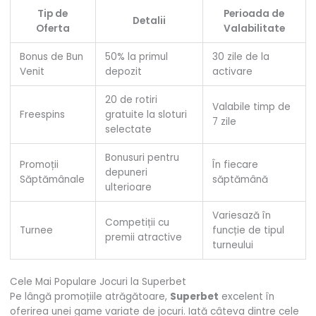
Tip de
Perioada de
Detalii
Oferta
Valabilitate
Bonus de Bun
50% la primul
30 zile de la
Venit
depozit
activare
20 de rotiri
Valabile timp de
Freespins
gratuite la sloturi
7 zile
selectate
Bonusuri pentru
Promoții
În fiecare
depuneri
Săptămânale
săptămână
ulterioare
Variesază în
Competiții cu
Turnee
funcție de tipul
premii atractive
turneului
Cele Mai Populare Jocuri la Superbet
Pe lângă promoțiile atrăgătoare,
Superbet
excelent în
oferirea unei game variate de jocuri. Iată câteva dintre cele