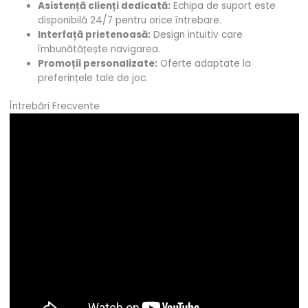
Asistență clienți dedicată:
Echipa de suport este
disponibilă 24/7 pentru orice întrebare.
Interfață prietenoasă:
Design intuitiv care
îmbunătățește navigarea.
Promoții personalizate:
Oferte adaptate la
preferințele tale de joc.
Întrebări Frecvente