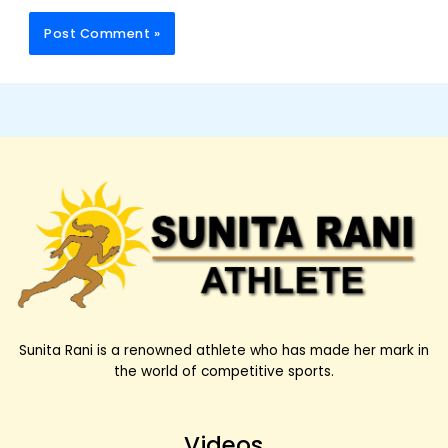
Sunita Rani is a renowned athlete who has made her mark in
the world of competitive sports.
Videos