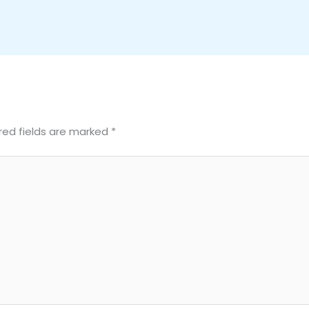
red fields are marked
*