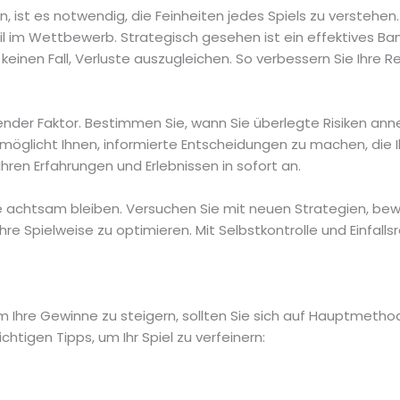
ist es notwendig, die Feinheiten jedes Spiels zu verstehen. 
teil im Wettbewerb. Strategisch gesehen ist ein effektives 
 keinen Fall, Verluste auszugleichen. So verbessern Sie Ihre 
dender Faktor. Bestimmen Sie, wann Sie überlegte Risiken a
möglicht Ihnen, informierte Entscheidungen zu machen, die I
hren Erfahrungen und Erlebnissen in sofort an.
ie achtsam bleiben. Versuchen Sie mit neuen Strategien, bew
hre Spielweise zu optimieren. Mit Selbstkontrolle und Einfal
m Ihre Gewinne zu steigern, sollten Sie sich auf Hauptmethode
htigen Tipps, um Ihr Spiel zu verfeinern: