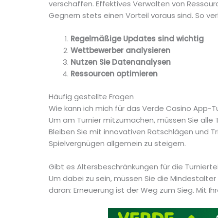
verschaffen. Effektives Verwalten von Ressou
Gegnern stets einen Vorteil voraus sind. So verb
Regelmäßige Updates sind wichtig
Wettbewerber analysieren
Nutzen Sie Datenanalysen
Ressourcen optimieren
Häufig gestellte Fragen
Wie kann ich mich für das Verde Casino App-T
Um am Turnier mitzumachen, müssen Sie alle T
Bleiben Sie mit innovativen Ratschlägen und T
Spielvergnügen allgemein zu steigern.
Gibt es Altersbeschränkungen für die Turniert
Um dabei zu sein, müssen Sie die Mindestalter
daran: Erneuerung ist der Weg zum Sieg. Mit Ih