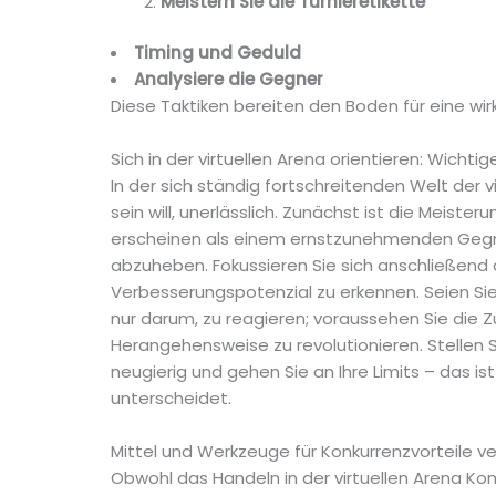
Meistern Sie die Turnieretikette
Timing und Geduld
Analysiere die Gegner
Diese Taktiken bereiten den Boden für eine w
Sich in der virtuellen Arena orientieren: Wichtig
In der sich ständig fortschreitenden Welt der vi
sein will, unerlässlich. Zunächst ist die Meist
erscheinen als einem ernstzunehmenden Gegner
abzuheben. Fokussieren Sie sich anschließend a
Verbesserungspotenzial zu erkennen. Seien Sie 
nur darum, zu reagieren; voraussehen Sie die 
Herangehensweise zu revolutionieren. Stellen Si
neugierig und gehen Sie an Ihre Limits – das 
unterscheidet.
Mittel und Werkzeuge für Konkurrenzvorteile 
Obwohl das Handeln in der virtuellen Arena K