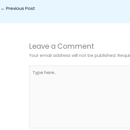
←
Previous Post
Leave a Comment
Your email address will not be published.
Requi
Type
here..