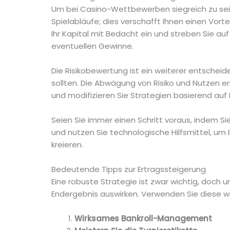
Um bei Casino-Wettbewerben siegreich zu sein, 
Spielabläufe; dies verschafft Ihnen einen Vor
Ihr Kapital mit Bedacht ein und streben Sie auf
eventuellen Gewinne.
Die Risikobewertung ist ein weiterer entschei
sollten. Die Abwägung von Risiko und Nutzen er
und modifizieren Sie Strategien basierend auf I
Seien Sie immer einen Schritt voraus, indem S
und nutzen Sie technologische Hilfsmittel, um I
kreieren.
Bedeutende Tipps zur Ertragssteigerung
Eine robuste Strategie ist zwar wichtig, doch u
Endergebnis auswirken. Verwenden Sie diese wic
Wirksames Bankroll-Management