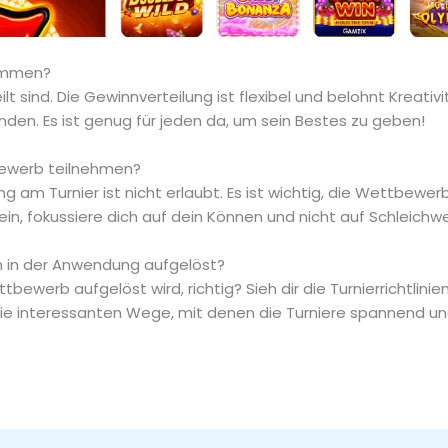
sammen?
lt sind. Die Gewinnverteilung ist flexibel und belohnt Kreati
kenden. Es ist genug für jeden da, um sein Bestes zu geben!
bewerb teilnehmen?
g am Turnier ist nicht erlaubt. Es ist wichtig, die Wettbew
ein, fokussiere dich auf dein Können und nicht auf Schleichw
 in der Anwendung aufgelöst?
tbewerb aufgelöst wird, richtig? Sieh dir die Turnierrichtlin
die interessanten Wege, mit denen die Turniere spannend un