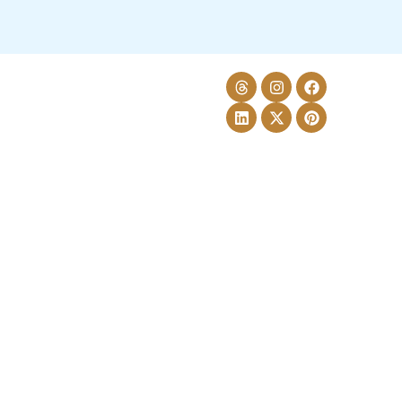
Threads
Linkedin
Instagram
X-
Facebook
Pinterest
twitter
 App Turnierhandbuch