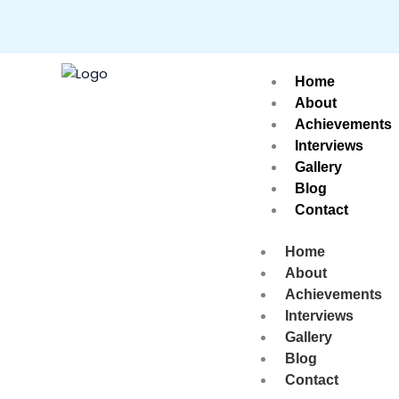
Home
About
Achievements
Österreichische Wett
Interviews
Gallery
Leave a Comment
/
Uncategorized
/ By
rani_
Blog
Contact
Home
About
Achievements
Interviews
Gallery
Blog
Contact