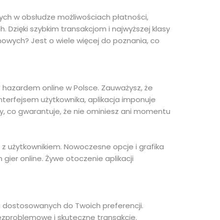
tych w obsłudze możliwościach płatności,
. Dzięki szybkim transakcjom i najwyższej klasy
owych? Jest o wiele więcej do poznania, co
z hazardem online w Polsce. Zauważysz, że
interfejsem użytkownika, aplikacja imponuje
y, co gwarantuje, że nie ominiesz ani momentu
 z użytkownikiem. Nowoczesne opcje i grafika
ier online. Żywe otoczenie aplikacji
ci dostosowanych do Twoich preferencji.
 bezproblemowe i skuteczne transakcje.