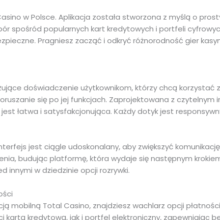
Casino w Polsce. Aplikacja została stworzona z myślą o pros
bór spośród popularnych kart kredytowych i portfeli cyfrowych
ieczne. Pragniesz zacząć i odkryć różnorodność gier kasyn
ażujące doświadczenie użytkownikom, którzy chcą korzystać 
poruszanie się po jej funkcjach. Zaprojektowana z czytelnym 
est łatwa i satysfakcjonująca. Każdy dotyk jest responsywn
terfejs jest ciągle udoskonalany, aby zwiększyć komunikację
a, budując platformę, która wydaje się następnym krokiem g
innymi w dziedzinie opcji rozrywki.
ości
acją mobilną Total Casino, znajdziesz wachlarz opcji płatnoś
ści kartą kredytową, jak i portfel elektroniczny, zapewniając