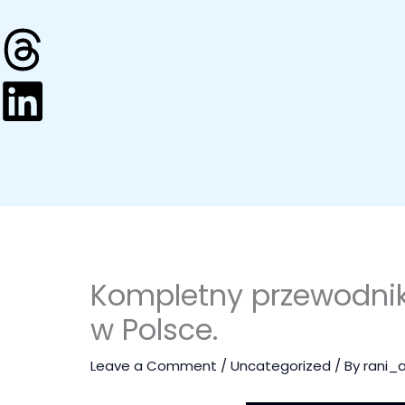
Threads
Linkedin
Kompletny przewodnik 
w Polsce.
Leave a Comment
/
Uncategorized
/ By
rani_