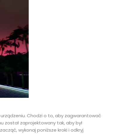
m urządzeniu. Chodzi o to, aby zagwarantować
u został zaprojektowany tak, aby był
zacząć, wykonaj poniższe kroki i odkryj