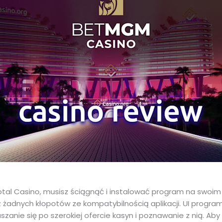
otal Casino, musisz ściągnąć i instalować program na swoi
adnych kłopotów ze kompatybilnością aplikacji. UI program
szanie się po szerokiej ofercie kasyn i poznawanie z nią. Aby 