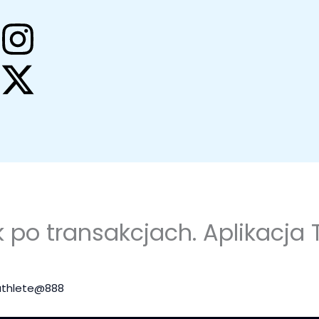
Instagram
X-
twitter
po transakcjach. Aplikacja 
athlete@888