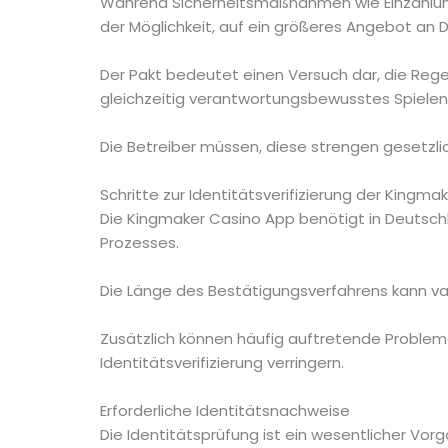
Während Sicherheitsmaßnahmen wie Einzahlungsbe
der Möglichkeit, auf ein größeres Angebot an 
Der Pakt bedeutet einen Versuch dar, die Rege
gleichzeitig verantwortungsbewusstes Spielen
Die Betreiber müssen, diese strengen gesetzli
Schritte zur Identitätsverifizierung der Kingm
Die Kingmaker Casino App benötigt in Deutsch
Prozesses.
Die Länge des Bestätigungsverfahrens kann var
Zusätzlich können häufig auftretende Probleme
Identitätsverifizierung verringern.
Erforderliche Identitätsnachweise
Die Identitätsprüfung ist ein wesentlicher Vo