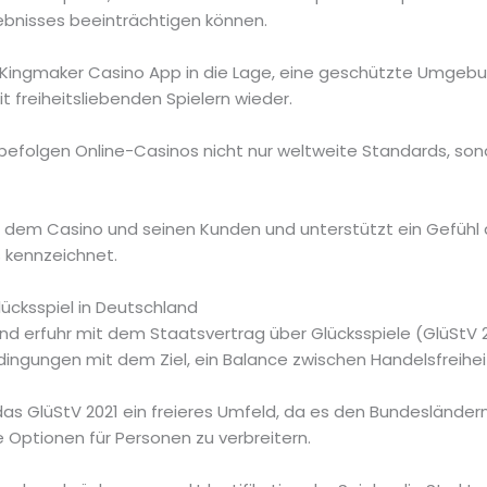
lebnisses beeinträchtigen können.
 Kingmaker Casino App in die Lage, eine geschützte Umgeb
freiheitsliebenden Spielern wieder.
efolgen Online-Casinos nicht nur weltweite Standards, so
 dem Casino und seinen Kunden und unterstützt ein Gefühl de
 kennzeichnet.
ücksspiel in Deutschland
nd erfuhr mit dem Staatsvertrag über Glücksspiele (GlüStV 
ingungen mit dem Ziel, ein Balance zwischen Handelsfreihe
das GlüStV 2021 ein freieres Umfeld, da es den Bundesländern
 Optionen für Personen zu verbreitern.