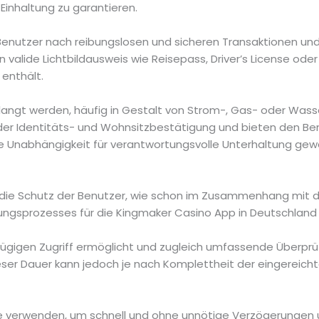
Einhaltung zu garantieren.
 Benutzer nach reibungslosen und sicheren Transaktionen un
valide Lichtbildausweis wie Reisepass, Driver’s License ode
 enthält.
rlangt werden, häufig in Gestalt von Strom-, Gas- oder Wa
der Identitäts- und Wohnsitzbestätigung und bieten den Ben
e Unabhängigkeit für verantwortungsvolle Unterhaltung gewa
nd die Schutz der Benutzer, wie schon im Zusammenhang mit
erungsprozesses für die Kingmaker Casino App in Deutschland e
n zügigen Zugriff ermöglicht und zugleich umfassende Überpr
Dieser Dauer kann jedoch je nach Komplettheit der eingereic
ne verwenden, um schnell und ohne unnötige Verzögerungen 