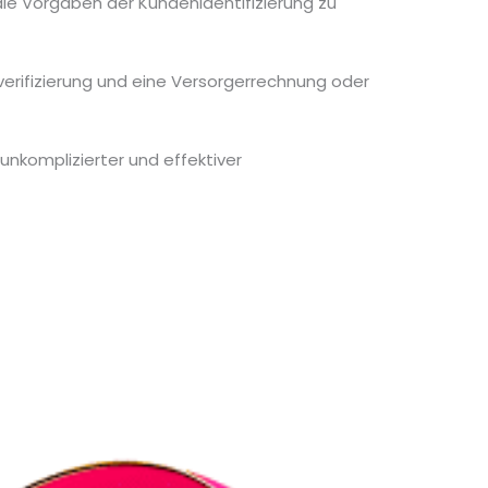
ie Vorgaben der Kundenidentifizierung zu
erifizierung und eine Versorgerrechnung oder
nkomplizierter und effektiver