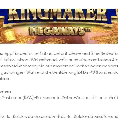
o App für deutsche Nutzer betont die wesentliche Bedeutung
ätzlich zu einem Wohnsitznachweis auch einen amtlichen Au
igorosen Maßnahmen, die auf modernen Technologien basieren,
 zu bringen. Während die Verifizierung 24 bis 48 Stunden 
tlich.
stehen
Customer (KYC)-Prozessen in Online-Casinos ist entscheid
z der Spieler, da sie die Identität der Spieler überprüfen u