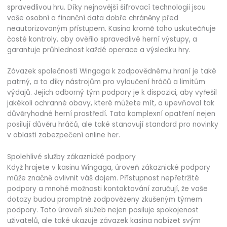
spravedlivou hru. Díky nejnovější šifrovací technologii jsou
vaše osobní a finanční data dobře chráněny před
neautorizovaným přístupem. Kasino kromě toho uskutečňuje
časté kontroly, aby ověřilo spravedlivé herní výstupy, a
garantuje průhlednost každé operace a výsledku hry.
Závazek společnosti Wingaga k zodpovědnému hraní je také
patrný, a to díky nástrojům pro vyloučení hráčů a limitům
výdajů. Jejich odborný tým podpory je k dispozici, aby vyřešil
jakékoli ochranné obavy, které můžete mít, a upevňoval tak
důvěryhodné herní prostředí. Tato komplexní opatření nejen
posilují důvěru hráčů, ale také stanovují standard pro novinky
v oblasti zabezpečení online her.
Spolehlivé služby zákaznické podpory
Když hrajete v kasinu Wingaga, úroveň zákaznické podpory
může značně ovlivnit váš dojem. Přístupnost nepřetržité
podpory a mnohé možnosti kontaktování zaručují, že vaše
dotazy budou promptně zodpovězeny zkušeným týmem
podpory. Tato úroveň služeb nejen posiluje spokojenost
uživatelů, ale také ukazuje závazek kasina nabízet svým