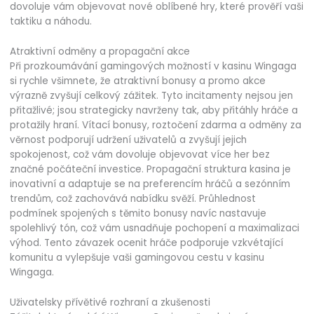
dovoluje vám objevovat nové oblíbené hry, které prověří vaši
taktiku a náhodu.
Atraktivní odměny a propagační akce
Při prozkoumávání gamingových možností v kasinu Wingaga
si rychle všimnete, že atraktivní bonusy a promo akce
výrazně zvyšují celkový zážitek. Tyto incitamenty nejsou jen
přitažlivé; jsou strategicky navrženy tak, aby přitáhly hráče a
protažily hraní. Vítací bonusy, roztočení zdarma a odměny za
věrnost podporují udržení uživatelů a zvyšují jejich
spokojenost, což vám dovoluje objevovat více her bez
značné počáteční investice. Propagační struktura kasina je
inovativní a adaptuje se na preferencím hráčů a sezónním
trendům, což zachovává nabídku svěží. Průhlednost
podmínek spojených s těmito bonusy navíc nastavuje
spolehlivý tón, což vám usnadňuje pochopení a maximalizaci
výhod. Tento závazek ocenit hráče podporuje vzkvétající
komunitu a vylepšuje vaši gamingovou cestu v kasinu
Wingaga.
Uživatelsky přívětivé rozhraní a zkušenosti