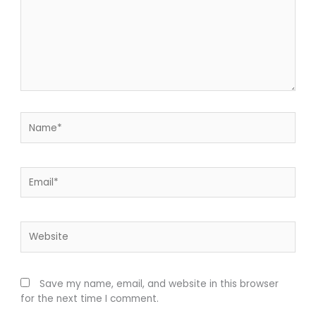
Name*
Email*
Website
Save my name, email, and website in this browser
for the next time I comment.