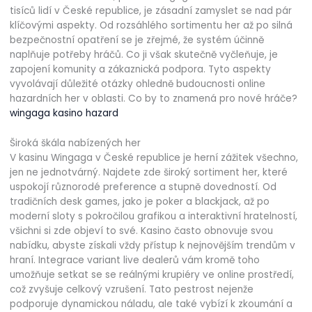
tisíců lidí v České republice, je zásadní zamyslet se nad pár
klíčovými aspekty. Od rozsáhlého sortimentu her až po silná
bezpečnostní opatření se je zřejmé, že systém účinně
naplňuje potřeby hráčů. Co ji však skutečně vyčleňuje, je
zapojení komunity a zákaznická podpora. Tyto aspekty
vyvolávají důležité otázky ohledně budoucnosti online
hazardních her v oblasti. Co by to znamená pro nové hráče?
wingaga kasino hazard
Široká škála nabízených her
V kasinu Wingaga v České republice je herní zážitek všechno,
jen ne jednotvárný. Najdete zde široký sortiment her, které
uspokojí různorodé preference a stupně dovedností. Od
tradičních desk games, jako je poker a blackjack, až po
moderní sloty s pokročilou grafikou a interaktivní hratelností,
všichni si zde objeví to své. Kasino často obnovuje svou
nabídku, abyste získali vždy přístup k nejnovějším trendům v
hraní. Integrace variant live dealerů vám kromě toho
umožňuje setkat se se reálnými krupiéry ve online prostředí,
což zvyšuje celkový vzrušení. Tato pestrost nejenže
podporuje dynamickou náladu, ale také vybízí k zkoumání a