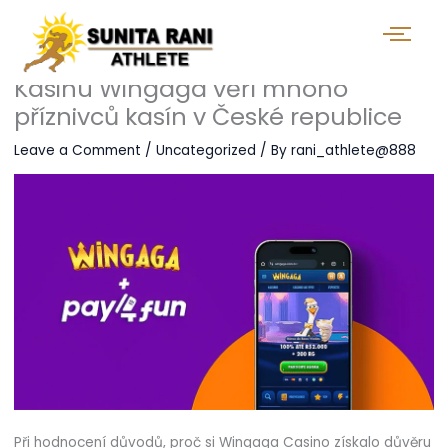
Kasinu Wingaga věří mnoho
příznivců kasín v České republice
Leave a Comment
/
Uncategorized
/ By
rani_athlete@888
Při hodnocení důvodů, proč si Wingaga Casino získalo důvěru