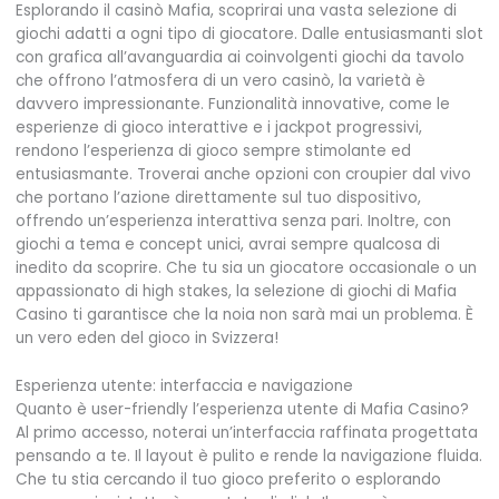
Esplorando il casinò Mafia, scoprirai una vasta selezione di
giochi adatti a ogni tipo di giocatore. Dalle entusiasmanti slot
con grafica all’avanguardia ai coinvolgenti giochi da tavolo
che offrono l’atmosfera di un vero casinò, la varietà è
davvero impressionante. Funzionalità innovative, come le
esperienze di gioco interattive e i jackpot progressivi,
rendono l’esperienza di gioco sempre stimolante ed
entusiasmante. Troverai anche opzioni con croupier dal vivo
che portano l’azione direttamente sul tuo dispositivo,
offrendo un’esperienza interattiva senza pari. Inoltre, con
giochi a tema e concept unici, avrai sempre qualcosa di
inedito da scoprire. Che tu sia un giocatore occasionale o un
appassionato di high stakes, la selezione di giochi di Mafia
Casino ti garantisce che la noia non sarà mai un problema. È
un vero eden del gioco in Svizzera!
Esperienza utente: interfaccia e navigazione
Quanto è user-friendly l’esperienza utente di Mafia Casino?
Al primo accesso, noterai un’interfaccia raffinata progettata
pensando a te. Il layout è pulito e rende la navigazione fluida.
Che tu stia cercando il tuo gioco preferito o esplorando