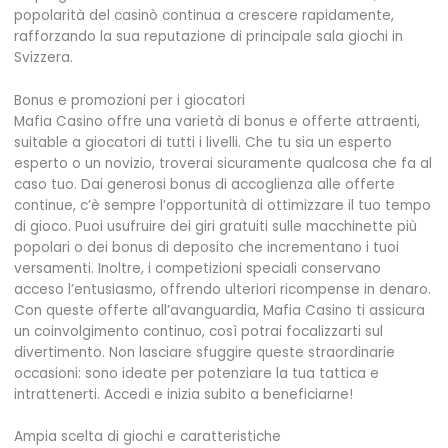
popolarità del casinò continua a crescere rapidamente,
rafforzando la sua reputazione di principale sala giochi in
Svizzera.
Bonus e promozioni per i giocatori
Mafia Casino offre una varietà di bonus e offerte attraenti,
suitable a giocatori di tutti i livelli. Che tu sia un esperto
esperto o un novizio, troverai sicuramente qualcosa che fa al
caso tuo. Dai generosi bonus di accoglienza alle offerte
continue, c’è sempre l’opportunità di ottimizzare il tuo tempo
di gioco. Puoi usufruire dei giri gratuiti sulle macchinette più
popolari o dei bonus di deposito che incrementano i tuoi
versamenti. Inoltre, i competizioni speciali conservano
acceso l’entusiasmo, offrendo ulteriori ricompense in denaro.
Con queste offerte all’avanguardia, Mafia Casino ti assicura
un coinvolgimento continuo, così potrai focalizzarti sul
divertimento. Non lasciare sfuggire queste straordinarie
occasioni: sono ideate per potenziare la tua tattica e
intrattenerti. Accedi e inizia subito a beneficiarne!
Ampia scelta di giochi e caratteristiche