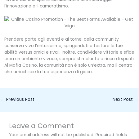
l’innovazione e il cameratismo.
Prendere parte agli eventi e ai tornei della community
conserva vivo l’entusiasmo, spingendoti a testare le tue
abilità versus amici e rivali. Inoltre, condividere vittorie e sfide
crea un ambiente vivace, sempre stimolante e ricco di spunti.
Al Mafia Casino, la comunità non è solo un’extra, ma il centro
che arricchisce la tua esperienza di gioco.
←
Previous Post
Next Post
→
Leave a Comment
Your email address will not be published.
Required fields