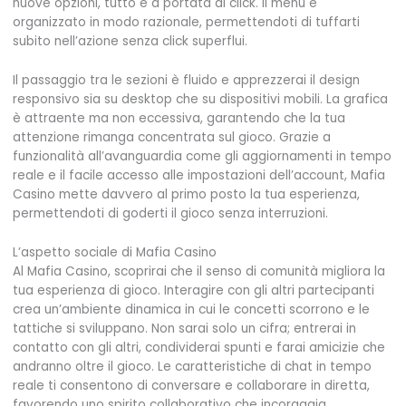
nuove opzioni, tutto è a portata di click. Il menu è
organizzato in modo razionale, permettendoti di tuffarti
subito nell’azione senza click superflui.
Il passaggio tra le sezioni è fluido e apprezzerai il design
responsivo sia su desktop che su dispositivi mobili. La grafica
è attraente ma non eccessiva, garantendo che la tua
attenzione rimanga concentrata sul gioco. Grazie a
funzionalità all’avanguardia come gli aggiornamenti in tempo
reale e il facile accesso alle impostazioni dell’account, Mafia
Casino mette davvero al primo posto la tua esperienza,
permettendoti di goderti il gioco senza interruzioni.
L’aspetto sociale di Mafia Casino
Al Mafia Casino, scoprirai che il senso di comunità migliora la
tua esperienza di gioco. Interagire con gli altri partecipanti
crea un’ambiente dinamica in cui le concetti scorrono e le
tattiche si sviluppano. Non sarai solo un cifra; entrerai in
contatto con gli altri, condividerai spunti e farai amicizie che
andranno oltre il gioco. Le caratteristiche di chat in tempo
reale ti consentono di conversare e collaborare in diretta,
favorendo uno spirito collaborativo che incoraggia