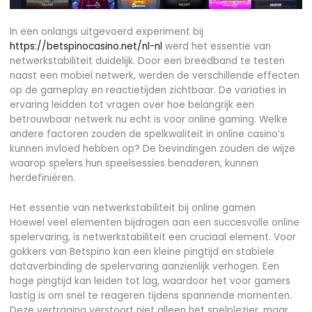
In een onlangs uitgevoerd experiment bij
https://betspinocasino.net/nl-nl
werd het essentie van
netwerkstabiliteit duidelijk. Door een breedband te testen
naast een mobiel netwerk, werden de verschillende effecten
op de gameplay en reactietijden zichtbaar. De variaties in
ervaring leidden tot vragen over hoe belangrijk een
betrouwbaar netwerk nu echt is voor online gaming. Welke
andere factoren zouden de spelkwaliteit in online casino’s
kunnen invloed hebben op? De bevindingen zouden de wijze
waarop spelers hun speelsessies benaderen, kunnen
herdefiniëren.
Het essentie van netwerkstabiliteit bij online gamen
Hoewel veel elementen bijdragen aan een succesvolle online
spelervaring, is netwerkstabiliteit een cruciaal element. Voor
gokkers van Betspino kan een kleine pingtijd en stabiele
dataverbinding de spelervaring aanzienlijk verhogen. Een
hoge pingtijd kan leiden tot lag, waardoor het voor gamers
lastig is om snel te reageren tijdens spannende momenten.
Deze vertraging verstoort niet alleen het spelplezier, maar