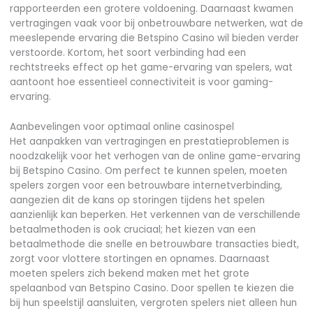
rapporteerden een grotere voldoening. Daarnaast kwamen
vertragingen vaak voor bij onbetrouwbare netwerken, wat de
meeslepende ervaring die Betspino Casino wil bieden verder
verstoorde. Kortom, het soort verbinding had een
rechtstreeks effect op het game-ervaring van spelers, wat
aantoont hoe essentieel connectiviteit is voor gaming-
ervaring.
Aanbevelingen voor optimaal online casinospel
Het aanpakken van vertragingen en prestatieproblemen is
noodzakelijk voor het verhogen van de online game-ervaring
bij Betspino Casino. Om perfect te kunnen spelen, moeten
spelers zorgen voor een betrouwbare internetverbinding,
aangezien dit de kans op storingen tijdens het spelen
aanzienlijk kan beperken. Het verkennen van de verschillende
betaalmethoden is ook cruciaal; het kiezen van een
betaalmethode die snelle en betrouwbare transacties biedt,
zorgt voor vlottere stortingen en opnames. Daarnaast
moeten spelers zich bekend maken met het grote
spelaanbod van Betspino Casino. Door spellen te kiezen die
bij hun speelstijl aansluiten, vergroten spelers niet alleen hun