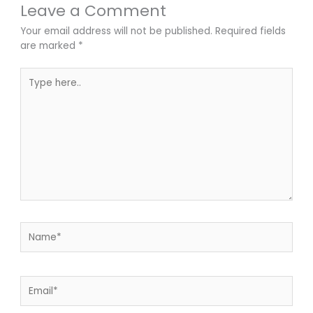
Leave a Comment
Your email address will not be published.
Required fields
are marked
*
Type
here..
Name*
Email*