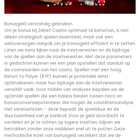
Bonusgeld verstandig gebruiken
Om je bonus bij Zebet Casino optimaal te benutten, is niet
alleen strategisch spelen essentieel, maar ook een
weloverwogen aanpak om je bonusgeld efficiënt in te zetten.
Laten we eens kijken naar de inzetvereisten en de bijdrage
van de spellen aan de inzetvereisten. Met deze parameters
in gedachten kunnen we een plan opstellen dat aansluit op
de voorwaarden van het casino. Spellen met een hoog
Return to Player (RTP) kunnen je potentiële winst
optimaliseren, maar hun bijdrage aan de inzetvereisten
verschilt vaak. Door middel van analyses bepalen we de
optimale spellen die een balans bieden tussen risico en
bonusconversiepotentieel. We mogen de volatiliteitsanalyse
niet verwaarlozen – deze bepaalt de speelduur en de
duurzaamheid van je bankroll. Door je geld doordacht te
verdelen en je te richten op lagere inzetten, blijven we
betrokken zonder onze middelen snel uit te putten. Deze
methodische inzet van bonusgeld verzekert dat we de