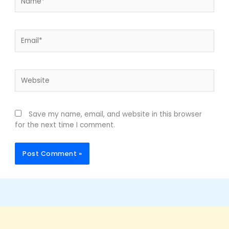
Email*
Website
Save my name, email, and website in this browser
for the next time I comment.