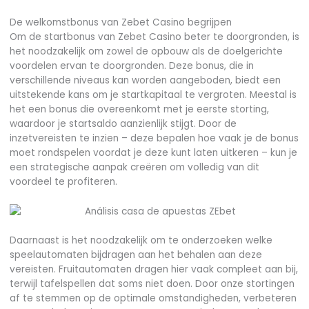
De welkomstbonus van Zebet Casino begrijpen
Om de startbonus van Zebet Casino beter te doorgronden, is
het noodzakelijk om zowel de opbouw als de doelgerichte
voordelen ervan te doorgronden. Deze bonus, die in
verschillende niveaus kan worden aangeboden, biedt een
uitstekende kans om je startkapitaal te vergroten. Meestal is
het een bonus die overeenkomt met je eerste storting,
waardoor je startsaldo aanzienlijk stijgt. Door de
inzetvereisten te inzien – deze bepalen hoe vaak je de bonus
moet rondspelen voordat je deze kunt laten uitkeren – kun je
een strategische aanpak creëren om volledig van dit
voordeel te profiteren.
Daarnaast is het noodzakelijk om te onderzoeken welke
speelautomaten bijdragen aan het behalen aan deze
vereisten. Fruitautomaten dragen hier vaak compleet aan bij,
terwijl tafelspellen dat soms niet doen. Door onze stortingen
af te stemmen op de optimale omstandigheden, verbeteren