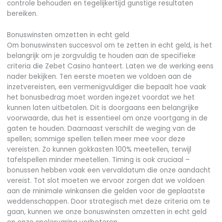
controle behouden en tegelijkertijd gunstige resultaten
bereiken.
Bonuswinsten omzetten in echt geld
Om bonuswinsten succesvol om te zetten in echt geld, is het
belangrijk om je zorgvuldig te houden aan de specifieke
criteria die Zebet Casino hanteert. Laten we de werking eens
nader bekijken. Ten eerste moeten we voldoen aan de
inzetvereisten, een vermenigvuldiger die bepaalt hoe vaak
het bonusbedrag moet worden ingezet voordat we het
kunnen laten uitbetalen. Dit is doorgaans een belangrijke
voorwaarde, dus het is essentieel om onze voortgang in de
gaten te houden. Daarnaast verschilt de weging van de
spellen; sommige spellen tellen meer mee voor deze
vereisten. Zo kunnen gokkasten 100% meetellen, terwijl
tafelspellen minder meetellen. Timing is ook cruciaal –
bonussen hebben vaak een vervaldatum die onze aandacht
vereist. Tot slot moeten we ervoor zorgen dat we voldoen
aan de minimale winkansen die gelden voor de geplaatste
weddenschappen. Door strategisch met deze criteria om te
gaan, kunnen we onze bonuswinsten omzetten in echt geld