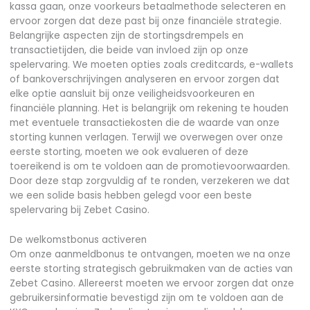
kassa gaan, onze voorkeurs betaalmethode selecteren en
ervoor zorgen dat deze past bij onze financiële strategie.
Belangrijke aspecten zijn de stortingsdrempels en
transactietijden, die beide van invloed zijn op onze
spelervaring. We moeten opties zoals creditcards, e-wallets
of bankoverschrijvingen analyseren en ervoor zorgen dat
elke optie aansluit bij onze veiligheidsvoorkeuren en
financiële planning. Het is belangrijk om rekening te houden
met eventuele transactiekosten die de waarde van onze
storting kunnen verlagen. Terwijl we overwegen over onze
eerste storting, moeten we ook evalueren of deze
toereikend is om te voldoen aan de promotievoorwaarden.
Door deze stap zorgvuldig af te ronden, verzekeren we dat
we een solide basis hebben gelegd voor een beste
spelervaring bij Zebet Casino.
De welkomstbonus activeren
Om onze aanmeldbonus te ontvangen, moeten we na onze
eerste storting strategisch gebruikmaken van de acties van
Zebet Casino. Allereerst moeten we ervoor zorgen dat onze
gebruikersinformatie bevestigd zijn om te voldoen aan de