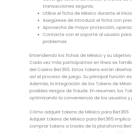
transacciones seguras.
Utilice el ficha de México durante el ini
Asegúrese de introducir el ficha con prec
Aprovecha de mayor protección, operaci
Contacte con el soporte al usuario para 
problemas.
Entendiendo los fichas de México y su objetivo
Cada vez más participantes en línea se famil
del Casino Bet365. Estos tokens están diseñados
así el proceso de juego. Su principal función 
Además, la integración de los Tokens de Méxi
posibles riesgos de fraude. En resumen, los To
optimizando la conveniencia de los usuarios y 
Cómo adquirir tokens de México para Bet365
Adquirir tokens de México para Bet365 implic
comprar tokens a través de la plataforma Bet