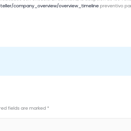
teller/company_overview/overview_timeline
preventivo par
red fields are marked
*