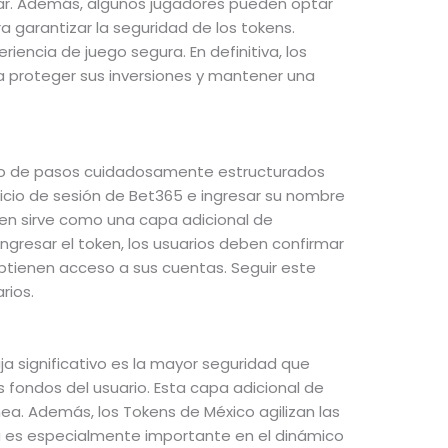
itar. Además, algunos jugadores pueden optar
a garantizar la seguridad de los tokens.
encia de juego segura. En definitiva, los
 proteger sus inversiones y mantener una
unto de pasos cuidadosamente estructurados
nicio de sesión de Bet365 e ingresar su nombre
oken sirve como una capa adicional de
 ingresar el token, los usuarios deben confirmar
 obtienen acceso a sus cuentas. Seguir este
rios.
a significativo es la mayor seguridad que
fondos del usuario. Esta capa adicional de
nea. Además, los Tokens de México agilizan las
cia es especialmente importante en el dinámico