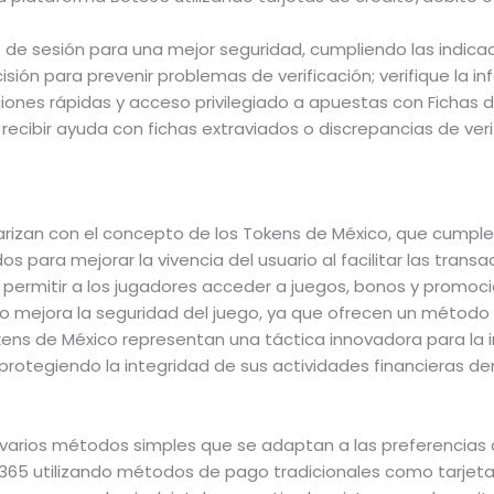
cio de sesión para una mejor seguridad, cumpliendo las indic
isión para prevenir problemas de verificación; verifique la in
ones rápidas y acceso privilegiado a apuestas con Fichas 
recibir ayuda con fichas extraviados o discrepancias de veri
iarizan con el concepto de los Tokens de México, que cumpl
 para mejorar la vivencia del usuario al facilitar las transa
es permitir a los jugadores acceder a juegos, bonos y promoc
co mejora la seguridad del juego, ya que ofrecen un método
kens de México representan una táctica innovadora para la i
protegiendo la integridad de sus actividades financieras den
a varios métodos simples que se adaptan a las preferencias
365 utilizando métodos de pago tradicionales como tarjeta