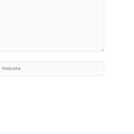
Website