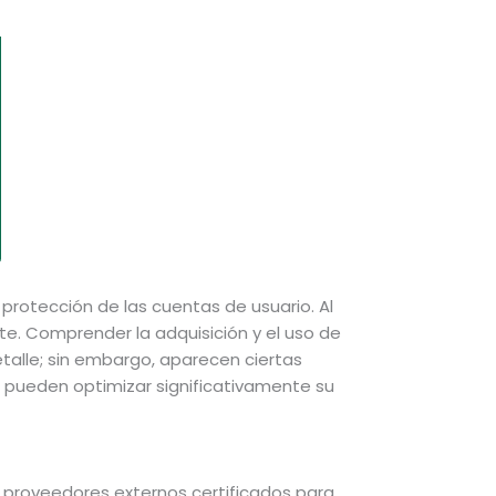
protección de las cuentas de usuario. Al
te. Comprender la adquisición y el uso de
etalle; sin embargo, aparecen ciertas
s pueden optimizar significativamente su
o proveedores externos certificados para