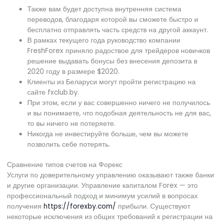
Также вам будет доступна внутренняя система
переводов, благодаря которой вы сможете быстро и
бесплатно отправлять часть средств на другой аккаунт.
В рамках текущего года руководство компании
FreshForex приняло радоствое для трейдеров новичков
решение выдавать бонусы без внесения депозита в
2020 году в размере $2020.
Клиенты из Беларуси могут пройти регистрацию на
сайте fxclub.by.
При этом, если у вас совершенно ничего не получилось
и вы понимаете, что подобная деятельность не для вас,
то вы ничего не потеряете.
Никогда не инвестируйте больше, чем вы можете
позволить себе потерять.
Сравнение типов счетов на Форекс
Услуги по доверительному управлению оказывают также банки
и другие организации. Управление капиталом Forex — это
профессиональный подход и минимум усилий в вопросах
получения
https://forexby.com/
прибыли. Существуют
некоторые исключения из общих требований к регистрации на