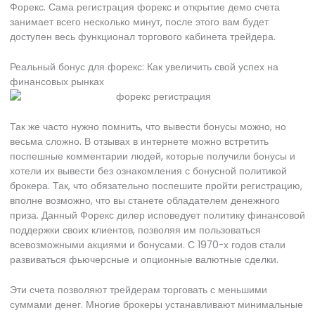
Форекс. Сама регистрация форекс и открытие демо счета
занимает всего несколько минут, после этого вам будет
доступен весь функционал торгового кабинета трейдера.
Реальный бонус для форекс: Как увеличить свой успех на
финансовых рынках
Так же часто нужно помнить, что вывести бонусы можно, но
весьма сложно. В отзывах в интернете можно встретить
поспешные комментарии людей, которые получили бонусы и
хотели их вывести без ознакомления с бонусной политикой
брокера. Так, что обязательно поспешите пройти регистрацию,
вполне возможно, что вы станете обладателем денежного
приза. Данный Форекс дилер исповедует политику финансовой
поддержки своих клиентов, позволяя им пользоваться
всевозможными акциями и бонусами. С 1970-х годов стали
развиваться фьючерсные и опционные валютные сделки.
Эти счета позволяют трейдерам торговать с меньшими
суммами денег. Многие брокеры устанавливают минимальные