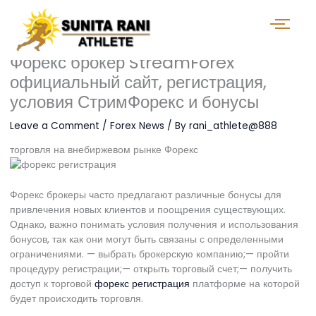
Форекс брокер StreamForex
официальный сайт, регистрация,
условия СтримФорекс и бонусы
Leave a Comment
/
Forex News
/ By
rani_athlete@888
торговля на внебиржевом рынке Форекс
Форекс брокеры часто предлагают различные бонусы для
привлечения новых клиентов и поощрения существующих.
Однако, важно понимать условия получения и использования
бонусов, так как они могут быть связаны с определенными
ограничениями. — выбрать брокерскую компанию;— пройти
процедуру регистрации;— открыть торговый счет;— получить
доступ к торговой
форекс регистрация
платформе на которой
будет происходить торговля.