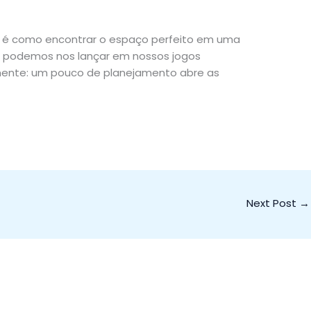
s é como encontrar o espaço perfeito em uma
s, podemos nos lançar em nossos jogos
mente: um pouco de planejamento abre as
Next Post
→