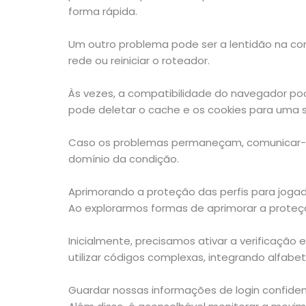
forma rápida.
Um outro problema pode ser a lentidão na conex
rede ou reiniciar o roteador.
Às vezes, a compatibilidade do navegador po
pode deletar o cache e os cookies para uma s
Caso os problemas permaneçam, comunicar-se 
domínio da condição.
Aprimorando a proteção das perfis para jogad
Ao explorarmos formas de aprimorar a proteç
Inicialmente, precisamos ativar a verificação
utilizar códigos complexas, integrando alfabe
Guardar nossas informações de login confide