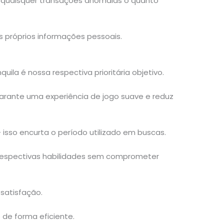
r quaisquer transações anômalas o quanto
s próprios informações pessoais.
la é nossa respectiva prioritária objetivo.
garante uma experiência de jogo suave e reduz
sso encurta o período utilizado em buscas.
s respectivas habilidades sem comprometer
 satisfação.
 de forma eficiente.