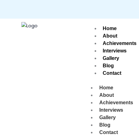
Home
About
Achievements
Estude os diferentes
Interviews
usuários do Brasil.
Gallery
Blog
Leave a Comment
/
Uncategorized
/ By
rani_
Contact
Home
About
Achievements
Você já se indagou como pequenos problemas
Interviews
Casino,
wazambaapp.com
, precisamos enten
Gallery
examinaremos as etapas envolvidas, tratare
Blog
esses elementos nos auxiliará a aproveitar a
Contact