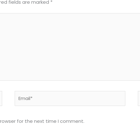
red fields are marked
*
Email*
browser for the next time I comment.