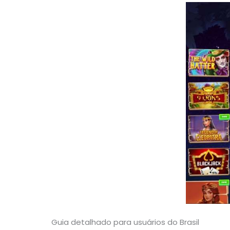
Guia detalhado para usuários do Brasil