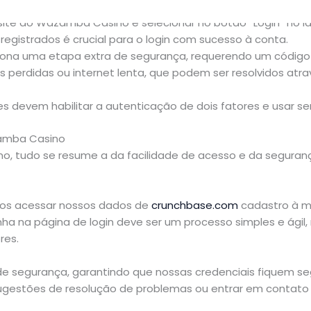
ite do Wazamba Casino e selecionar no botão “Login” no lad
registrados é crucial para o login com sucesso à conta.
iona uma etapa extra de segurança, requerendo um código 
 perdidas ou internet lenta, que podem ser resolvidos at
s devem habilitar a autenticação de dois fatores e usar se
amba Casino
 tudo se resume a da facilidade de acesso e da seguranç
mos acessar nossos dados de
crunchbase.com
cadastro à mã
nha na página de login deve ser um processo simples e ág
res.
e segurança, garantindo que nossas credenciais fiquem se
ugestões de resolução de problemas ou entrar em contato