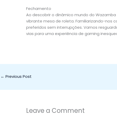
Fechamento
Ao descobrir o dinâmico mundo do Wazamba C
vibrante mesa de roleta. Familiarizando-nos
preferidos sem interrupções. Vamos resguar
vias para uma experiência de gaming inesquec
←
Previous Post
Leave a Comment