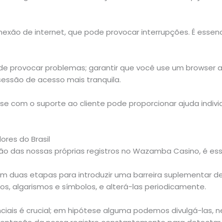
ão de internet, que pode provocar interrupções. É essencial
de provocar problemas; garantir que você use um browser 
essão de acesso mais tranquila.
com o suporte ao cliente pode proporcionar ajuda individu
ores do Brasil
ão das nossas próprias registros no Wazamba Casino, é es
 em duas etapas para introduzir uma barreira suplementar d
tos, algarismos e símbolos, e alterá-las periodicamente.
nciais é crucial; em hipótese alguma podemos divulgá-las