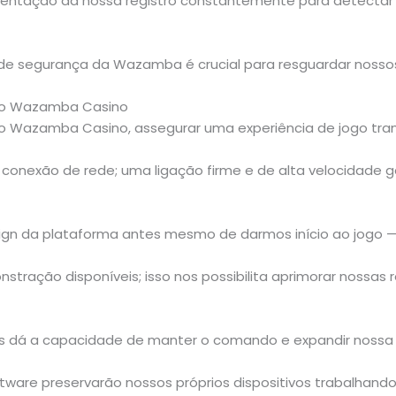
imentação da nossa registro constantemente para detecta
as de segurança da Wazamba é crucial para resguardar nosso
 no Wazamba Casino
Wazamba Casino, assegurar uma experiência de jogo tranqui
 conexão de rede; uma ligação firme e de alta velocidade 
gn da plataforma antes mesmo de darmos início ao jogo — i
tração disponíveis; isso nos possibilita aprimorar nossa
 nos dá a capacidade de manter o comando e expandir nossa
tware preservarão nossos próprios dispositivos trabalhando