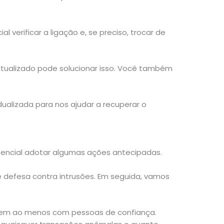
 verificar a ligação e, se preciso, trocar de
atualizado pode solucionar isso. Você também
alizada para nos ajudar a recuperar o
sencial adotar algumas ações antecipadas.
e defesa contra intrusões. Em seguida, vamos
, nem ao menos com pessoas de confiança.