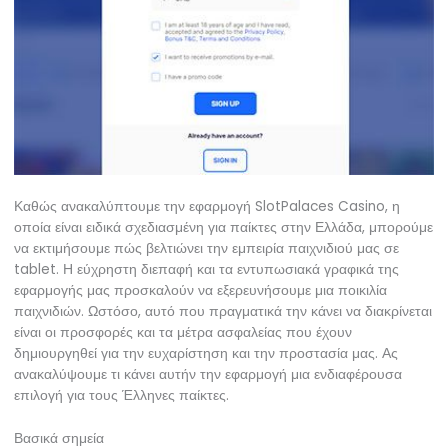
Καθώς ανακαλύπτουμε την εφαρμογή SlotPalaces Casino, η
οποία είναι ειδικά σχεδιασμένη για παίκτες στην Ελλάδα, μπορούμε
να εκτιμήσουμε πώς βελτιώνει την εμπειρία παιχνιδιού μας σε
tablet. Η εύχρηστη διεπαφή και τα εντυπωσιακά γραφικά της
εφαρμογής μας προσκαλούν να εξερευνήσουμε μια ποικιλία
παιχνιδιών. Ωστόσο, αυτό που πραγματικά την κάνει να διακρίνεται
είναι οι προσφορές και τα μέτρα ασφαλείας που έχουν
δημιουργηθεί για την ευχαρίστηση και την προστασία μας. Ας
ανακαλύψουμε τι κάνει αυτήν την εφαρμογή μια ενδιαφέρουσα
επιλογή για τους Έλληνες παίκτες.
Βασικά σημεία