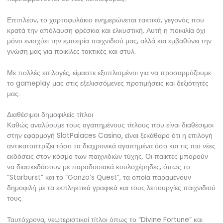
Επιπλέον, το χαρτοφυλάκιο ενημερώνεται τακτικά, γεγονός που
κρατά την απόλαυση φρέσκια και ελκυστική. Αυτή η ποικιλία όχι
μόνο ενισχύει την εμπειρία παιχνιδιού μας, αλλά και εμβαθύνει την
γνώση μας για ποικίλες τακτικές και στυλ.
Με πολλές επιλογές, είμαστε εξοπλισμένοι για να προσαρμόζουμε
το gameplay μας στις εξελισσόμενες προτιμήσεις και δεξιότητές
μας.
Διαθέσιμοι δημοφιλείς τίτλοι
Καθώς αναλύουμε τους αγαπημένους τίτλους που είναι διαθέσιμοι
στην εφαρμογή SlotPalaces Casino, είναι ξεκάθαρο ότι η επιλογή
αντικατοπτρίζει τόσο τα διαχρονικά αγαπημένα όσο και τις πιο νέες
εκδόσεις στον κόσμο των παιχνιδιών τύχης. Οι παίκτες μπορούν
να διασκεδάσουν με παραδοσιακά κουλοχέρηδες, όπως το
“Starburst” και το “Gonzo’s Quest”, τα οποία παραμένουν
δημοφιλή με τα εκπληκτικά γραφικά και τους λειτουργίες παιχνιδιού
τους.
Ταυτόχρονα, νεωτεριστικοί τίτλοι όπως το “Divine Fortune” και