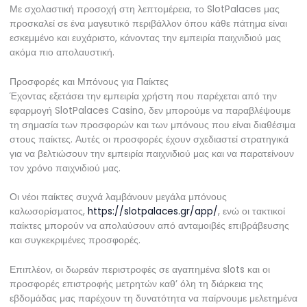
Με σχολαστική προσοχή στη λεπτομέρεια, το SlotPalaces μας
προσκαλεί σε ένα μαγευτικό περιβάλλον όπου κάθε πάτημα είναι
εσκεμμένο και ευχάριστο, κάνοντας την εμπειρία παιχνιδιού μας
ακόμα πιο απολαυστική.
Προσφορές και Μπόνους για Παίκτες
Έχοντας εξετάσει την εμπειρία χρήστη που παρέχεται από την
εφαρμογή SlotPalaces Casino, δεν μπορούμε να παραβλέψουμε
τη σημασία των προσφορών και των μπόνους που είναι διαθέσιμα
στους παίκτες. Αυτές οι προσφορές έχουν σχεδιαστεί στρατηγικά
για να βελτιώσουν την εμπειρία παιχνιδιού μας και να παρατείνουν
τον χρόνο παιχνιδιού μας.
Οι νέοι παίκτες συχνά λαμβάνουν μεγάλα μπόνους
καλωσορίσματος,
https://slotpalaces.gr/app/
, ενώ οι τακτικοί
παίκτες μπορούν να απολαύσουν από ανταμοιβές επιβράβευσης
και συγκεκριμένες προσφορές.
Επιπλέον, οι δωρεάν περιστροφές σε αγαπημένα slots και οι
προσφορές επιστροφής μετρητών καθ’ όλη τη διάρκεια της
εβδομάδας μας παρέχουν τη δυνατότητα να παίρνουμε μελετημένα