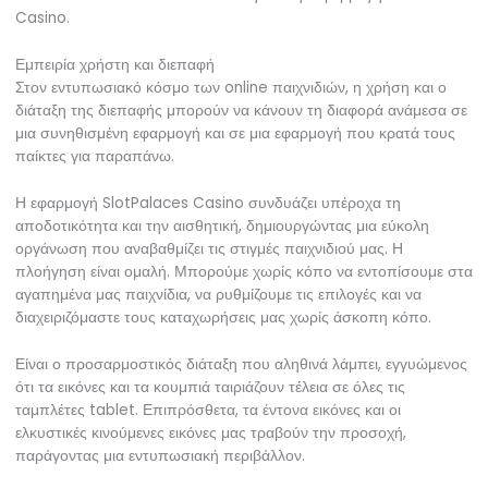
Casino.
Εμπειρία χρήστη και διεπαφή
Στον εντυπωσιακό κόσμο των online παιχνιδιών, η χρήση και ο
διάταξη της διεπαφής μπορούν να κάνουν τη διαφορά ανάμεσα σε
μια συνηθισμένη εφαρμογή και σε μια εφαρμογή που κρατά τους
παίκτες για παραπάνω.
Η εφαρμογή SlotPalaces Casino συνδυάζει υπέροχα τη
αποδοτικότητα και την αισθητική, δημιουργώντας μια εύκολη
οργάνωση που αναβαθμίζει τις στιγμές παιχνιδιού μας. Η
πλοήγηση είναι ομαλή. Μπορούμε χωρίς κόπο να εντοπίσουμε στα
αγαπημένα μας παιχνίδια, να ρυθμίζουμε τις επιλογές και να
διαχειριζόμαστε τους καταχωρήσεις μας χωρίς άσκοπη κόπο.
Είναι ο προσαρμοστικός διάταξη που αληθινά λάμπει, εγγυώμενος
ότι τα εικόνες και τα κουμπιά ταιριάζουν τέλεια σε όλες τις
ταμπλέτες tablet. Επιπρόσθετα, τα έντονα εικόνες και οι
ελκυστικές κινούμενες εικόνες μας τραβούν την προσοχή,
παράγοντας μια εντυπωσιακή περιβάλλον.