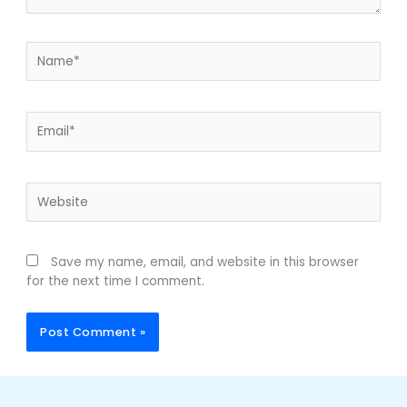
Name*
Email*
Website
Save my name, email, and website in this browser
for the next time I comment.