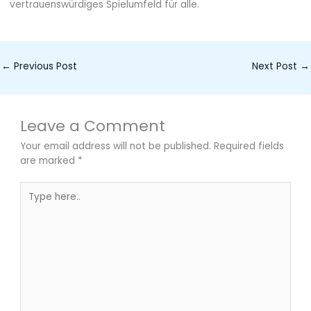
vertrauenswürdiges Spielumfeld für alle.
←
Previous Post
Next Post
→
Leave a Comment
Your email address will not be published.
Required fields
are marked
*
Type
here..