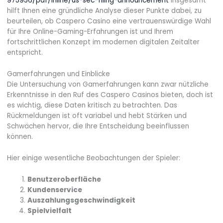
975956/pdf/inline/us-sec-filing-announcement
Insgesamt
hilft Ihnen eine gründliche Analyse dieser Punkte dabei, zu
beurteilen, ob Caspero Casino eine vertrauenswürdige Wahl
für Ihre Online-Gaming-Erfahrungen ist und Ihrem
fortschrittlichen Konzept im modernen digitalen Zeitalter
entspricht.
Gamerfahrungen und Einblicke
Die Untersuchung von Gamerfahrungen kann zwar nützliche
Erkenntnisse in den Ruf des Caspero Casinos bieten, doch ist
es wichtig, diese Daten kritisch zu betrachten. Das
Rückmeldungen ist oft variabel und hebt Stärken und
Schwächen hervor, die Ihre Entscheidung beeinflussen
können.
Hier einige wesentliche Beobachtungen der Spieler:
Benutzeroberfläche
Kundenservice
Auszahlungsgeschwindigkeit
Spielvielfalt