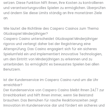
setzen. Diese Funktion hilft Ihnen, Ihre Kosten zu kontrollieren
und verantwortungsvolles Spielen zu ermöglichen. Überprüfen
und ändern Sie diese Limits ständig an Ihre monetären Ziele
an.
Wie lautet die Richtlinie des Caspero Casinos zum Thema
Glücksspiel Minderjähriger?
Caspero Casino unterscheidet Glücksspiel Minderjähriger
rigoros und verlangt daher bei der Registrierung eine
Altersprüfung. Das Casino engagiert sich für ein sicheres
Spielumfeld ein und implementiert innovative Technologien,
um den Eintritt von Minderjährigen zu erkennen und zu
unterbinden. So ermöglicht es bewusstes Spielen bei allen
Benutzern.
Ist der Kundenservice im Caspero Casino rund um die Uhr
erreichbar?
Der Kundenservice von Caspero Casino bleibt Ihnen 24/7 zur
Erreichbarkeit und hilft Ihnen immer, wenn Sie Beistand
brauchen. Das Bemühen für rasche Reaktionszeiten zeigt
Innovation im Kundenservice dar und fördert ein sicheres und