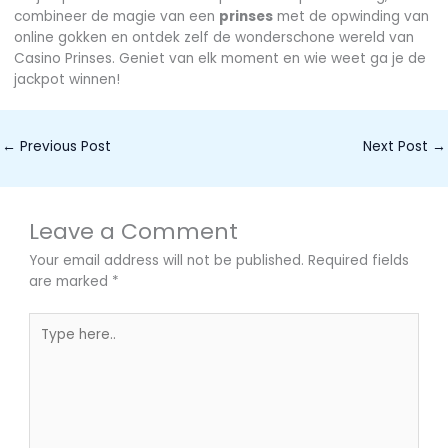
combineer de magie van een
prinses
met de opwinding van
online gokken en ontdek zelf de wonderschone wereld van
Casino Prinses. Geniet van elk moment en wie weet ga je de
jackpot winnen!
←
Previous Post
Next Post
→
Leave a Comment
Your email address will not be published.
Required fields
are marked
*
Type
here..