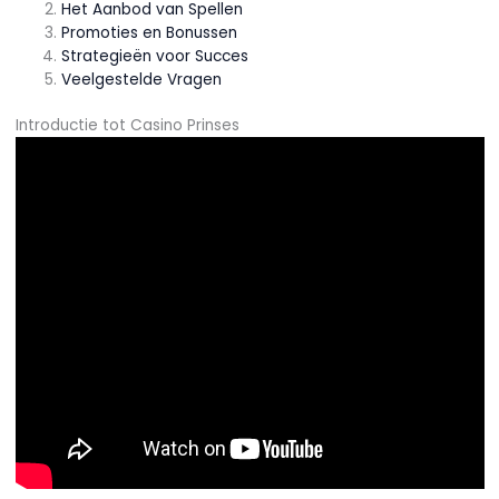
Het Aanbod van Spellen
Promoties en Bonussen
Strategieën voor Succes
Veelgestelde Vragen
Introductie tot Casino Prinses