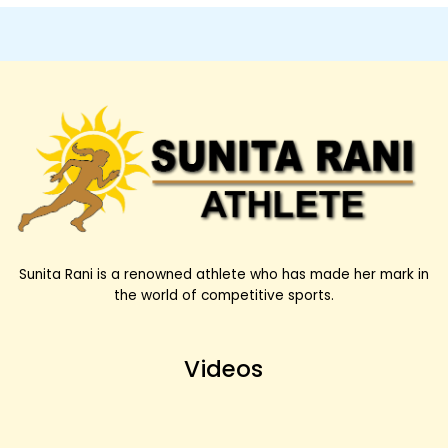
Sunita Rani is a renowned athlete who has made her mark in
the world of competitive sports.
Videos