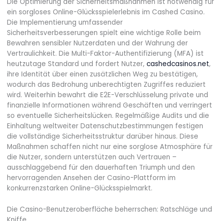
Die Optimierung der Sicherheitsmaßnahmen ist notwendig für
ein sorgloses Online-Glücksspielerlebnis im Cashed Casino.
Die Implementierung umfassender
Sicherheitsverbesserungen spielt eine wichtige Rolle beim
Bewahren sensibler Nutzerdaten und der Wahrung der
Vertraulichkeit. Die Multi-Faktor-Authentifizierung (MFA) ist
heutzutage Standard und fordert Nutzer,
cashedcasinos.net
,
ihre Identität über einen zusätzlichen Weg zu bestätigen,
wodurch das Bedrohung unberechtigten Zugriffes reduziert
wird. Weiterhin bewahrt die E2E-Verschlüsselung private und
finanzielle Informationen während Geschäften und verringert
so eventuelle Sicherheitslücken. Regelmäßige Audits und die
Einhaltung weltweiter Datenschutzbestimmungen festigen
die vollständige Sicherheitsstruktur darüber hinaus. Diese
Maßnahmen schaffen nicht nur eine sorglose Atmosphäre für
die Nutzer, sondern unterstützen auch Vertrauen –
ausschlaggebend für den dauerhaften Triumph und den
hervorragenden Ansehen der Casino-Plattform im
konkurrenzstarken Online-Glücksspielmarkt.
Die Casino-Benutzeroberfläche beherrschen: Ratschläge und
Kniffe