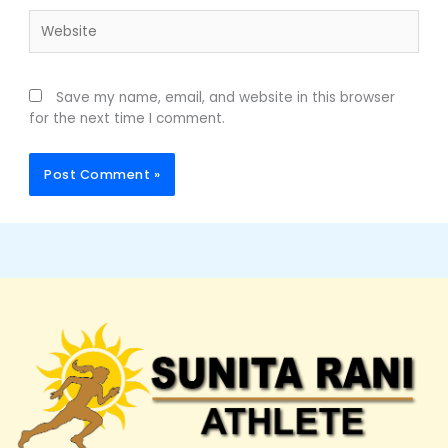
Website
Save my name, email, and website in this browser
for the next time I comment.