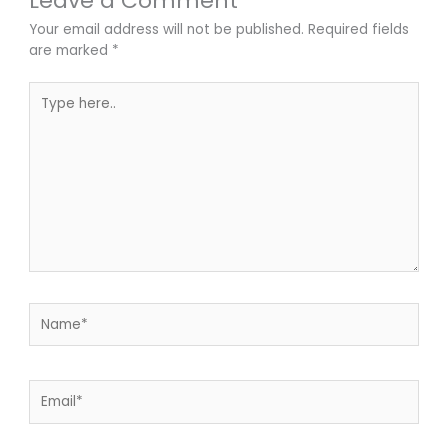
Leave a Comment
Your email address will not be published.
Required fields
are marked
*
Type
here..
Name*
Email*