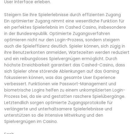
User Interface erleben.
Steigern Sie Ihre Spielerlebnisse durch effizienten Zugang
Ein optimierter Zugang nimmt eine wesentliche Funktion für
ein perfektes Spielerlebnis im Cashed Casino, insbesondere
in der Bundesrepublik. Optimierte Zugangsverfahren
optimieren nicht nur den Login-Prozess, sondern steigern
auch die Spieleffizienz deutlich. Spieler können, sich zügig in
ihre Benutzerkonten anmelden, Wartezeiten werden reduziert
und ein reibungsloses Spielvergnügen ermöglicht. Durch
höchste Erreichbarkeit garantiert das Cashed-Casino, dass
sich Spieler ohne störende Ablenkungen auf das Gaming
fokussieren können, was das gesamte User Experience
verbessert. Funktionen wie Passwort-Management und
biometrische Logins helfen zu einem unkomplizierten Login-
Prozess bei, da sie und gestatten raschere Spielübergänge.
Letztendlich sorgen optimierte Zugangsprotokolle für
verlängerte und unterhaltsamere Spielerlebnisse und
unterstützen so die intensive Mitwirkung und den
Spielvergnügen im Casino.