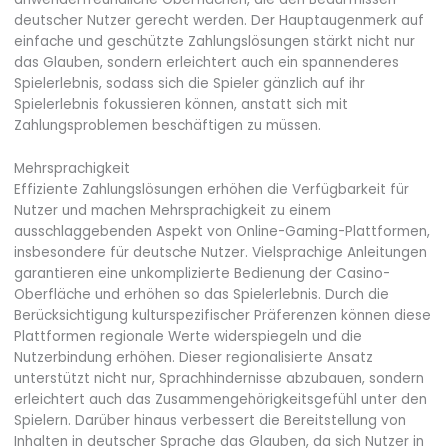
deutscher Nutzer gerecht werden. Der Hauptaugenmerk auf
einfache und geschützte Zahlungslösungen stärkt nicht nur
das Glauben, sondern erleichtert auch ein spannenderes
Spielerlebnis, sodass sich die Spieler gänzlich auf ihr
Spielerlebnis fokussieren können, anstatt sich mit
Zahlungsproblemen beschäftigen zu müssen.
Mehrsprachigkeit
Effiziente Zahlungslösungen erhöhen die Verfügbarkeit für
Nutzer und machen Mehrsprachigkeit zu einem
ausschlaggebenden Aspekt von Online-Gaming-Plattformen,
insbesondere für deutsche Nutzer. Vielsprachige Anleitungen
garantieren eine unkomplizierte Bedienung der Casino-
Oberfläche und erhöhen so das Spielerlebnis. Durch die
Berücksichtigung kulturspezifischer Präferenzen können diese
Plattformen regionale Werte widerspiegeln und die
Nutzerbindung erhöhen. Dieser regionalisierte Ansatz
unterstützt nicht nur, Sprachhindernisse abzubauen, sondern
erleichtert auch das Zusammengehörigkeitsgefühl unter den
Spielern. Darüber hinaus verbessert die Bereitstellung von
Inhalten in deutscher Sprache das Glauben, da sich Nutzer in