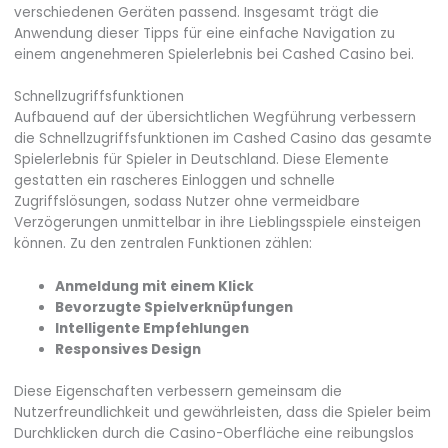
verschiedenen Geräten passend. Insgesamt trägt die
Anwendung dieser Tipps für eine einfache Navigation zu
einem angenehmeren Spielerlebnis bei Cashed Casino bei.
Schnellzugriffsfunktionen
Aufbauend auf der übersichtlichen Wegführung verbessern
die Schnellzugriffsfunktionen im Cashed Casino das gesamte
Spielerlebnis für Spieler in Deutschland. Diese Elemente
gestatten ein rascheres Einloggen und schnelle
Zugriffslösungen, sodass Nutzer ohne vermeidbare
Verzögerungen unmittelbar in ihre Lieblingsspiele einsteigen
können. Zu den zentralen Funktionen zählen:
Anmeldung mit einem Klick
Bevorzugte Spielverknüpfungen
Intelligente Empfehlungen
Responsives Design
Diese Eigenschaften verbessern gemeinsam die
Nutzerfreundlichkeit und gewährleisten, dass die Spieler beim
Durchklicken durch die Casino-Oberfläche eine reibungslos