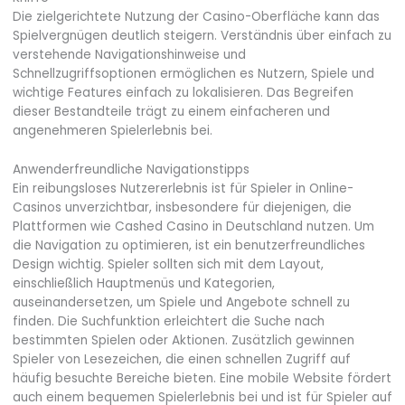
Die zielgerichtete Nutzung der Casino-Oberfläche kann das
Spielvergnügen deutlich steigern. Verständnis über einfach zu
verstehende Navigationshinweise und
Schnellzugriffsoptionen ermöglichen es Nutzern, Spiele und
wichtige Features einfach zu lokalisieren. Das Begreifen
dieser Bestandteile trägt zu einem einfacheren und
angenehmeren Spielerlebnis bei.
Anwenderfreundliche Navigationstipps
Ein reibungsloses Nutzererlebnis ist für Spieler in Online-
Casinos unverzichtbar, insbesondere für diejenigen, die
Plattformen wie Cashed Casino in Deutschland nutzen. Um
die Navigation zu optimieren, ist ein benutzerfreundliches
Design wichtig. Spieler sollten sich mit dem Layout,
einschließlich Hauptmenüs und Kategorien,
auseinandersetzen, um Spiele und Angebote schnell zu
finden. Die Suchfunktion erleichtert die Suche nach
bestimmten Spielen oder Aktionen. Zusätzlich gewinnen
Spieler von Lesezeichen, die einen schnellen Zugriff auf
häufig besuchte Bereiche bieten. Eine mobile Website fördert
auch einem bequemen Spielerlebnis bei und ist für Spieler auf