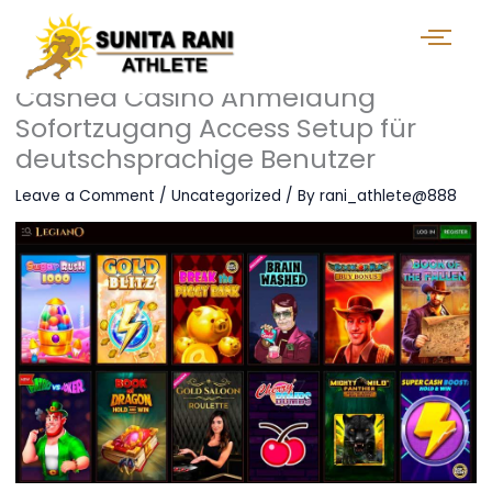
Cashed Casino Anmeldung
Sofortzugang Access Setup für
deutschsprachige Benutzer
Leave a Comment
/
Uncategorized
/ By
rani_athlete@888