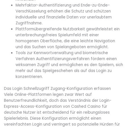
Mehrfaktor-Authentifizierung und Ende-zu-Ende-
Verschlüsselung erhöhen die Schutz und schützen
individuelle und finanzielle Daten vor unerlaubtem
Zugriffnahme.
Plattformübergreifende Nutzbarkeit gewährleistet ein
unterbrechungsfreies Spielumfeld mit einer
homogenen Oberfläche, die eine leichte Navigation
und das Suchen von Spielangeboten ermöglicht.
Tools zur Kennwortverwaltung und biometrische
Verfahren Authentifizierungsverfahren fördern einen
wirksamen Zugriff und ermöglichen es den Spielern, sich
mehr auf das Spielgeschehen als auf das Login zu
konzentrieren.
Das Login Schnellzugriff Zugang-Konfiguration erfassen
Viele Online-Plattformen legen zwar Wert auf
Benutzerfreundlichkeit, doch das Verständnis der Login-
Express-Access-Konfiguration von Cashed Casino für
deutsche Nutzer ist entscheidend für ein reibungsloses
Spielerlebnis. Diese Konfiguration ermöglicht einen
vereinfachten Login und verringert so potenzielle Hürden für