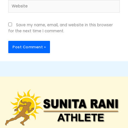
Website
Save my name, email, and website in this browser
for the next time I comment.