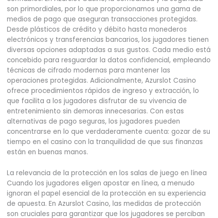
son primordiales, por lo que proporcionamos una gama de
medios de pago que aseguran transacciones protegidas.
Desde plásticos de crédito y débito hasta monederos
electrónicos y transferencias bancarios, los jugadores tienen
diversas opciones adaptadas a sus gustos. Cada medio está
concebido para resguardar la datos confidencial, empleando
técnicas de cifrado modernas para mantener las
operaciones protegidas. Adicionalmente, Azurslot Casino
ofrece procedimientos rápidos de ingreso y extracción, lo
que facilita a los jugadores disfrutar de su vivencia de
entretenimiento sin demoras innecesarias. Con estas
alternativas de pago seguras, los jugadores pueden
concentrarse en lo que verdaderamente cuenta: gozar de su
tiempo en el casino con la tranquilidad de que sus finanzas
están en buenas manos.
La relevancia de la protección en los salas de juego en línea
Cuando los jugadores eligen apostar en línea, a menudo
ignoran el papel esencial de la protección en su experiencia
de apuesta. En Azurslot Casino, las medidas de protección
son cruciales para garantizar que los jugadores se perciban