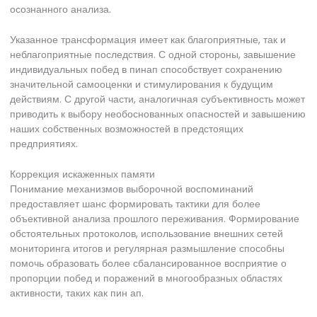
осознанного анализа.
Указанное трансформация имеет как благоприятные, так и
неблагоприятные последствия. С одной стороны, завышение
индивидуальных побед в пинап способствует сохранению
значительной самооценки и стимулирования к будущим
действиям. С другой части, аналогичная субъективность может
приводить к выбору необоснованных опасностей и завышению
наших собственных возможностей в предстоящих
предприятиях.
Коррекция искаженных памяти
Понимание механизмов выборочной воспоминаний
предоставляет шанс формировать тактики для более
объективной анализа прошлого переживания. Формирование
обстоятельных протоколов, использование внешних сетей
мониторинга итогов и регулярная размышление способны
помочь образовать более сбалансированное восприятие о
пропорции побед и поражений в многообразных областях
активности, таких как пин ап.