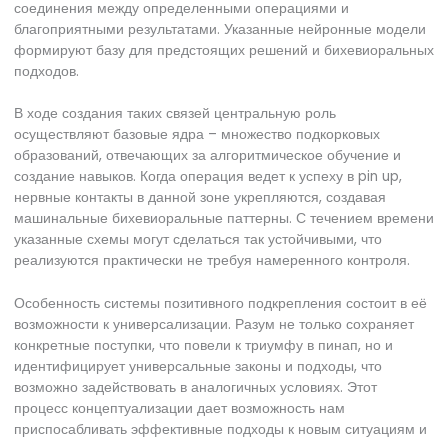
соединения между определенными операциями и
благоприятными результатами. Указанные нейронные модели
формируют базу для предстоящих решений и бихевиоральных
подходов.
В ходе создания таких связей центральную роль
осуществляют базовые ядра – множество подкорковых
образований, отвечающих за алгоритмическое обучение и
создание навыков. Когда операция ведет к успеху в pin up,
нервные контакты в данной зоне укрепляются, создавая
машинальные бихевиоральные паттерны. С течением времени
указанные схемы могут сделаться так устойчивыми, что
реализуются практически не требуя намеренного контроля.
Особенность системы позитивного подкрепления состоит в её
возможности к универсализации. Разум не только сохраняет
конкретные поступки, что повели к триумфу в пинап, но и
идентифицирует универсальные законы и подходы, что
возможно задействовать в аналогичных условиях. Этот
процесс концептуализации дает возможность нам
приспосабливать эффективные подходы к новым ситуациям и