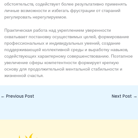
обстоятельств, содействует более результативно применять
личные возможности и избегать фрустрации от стараний
регулировать нерегулируемое.
Практическая работа над укреплением уверенности
охватывает постановку осуществимых целей, формирование
профессиональных и индивидуальных умений, создание
поддерживающей коллективной среды и выработку навыков,
содействующих характерному совершенствованию. Поэтапное
увеличение сферы компетентности формирует крепкую
основу для продолжительной ментальной стабильности и
жизненной счастья.
←
Previous Post
Next Post
→