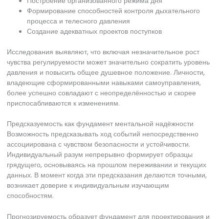
Построение организованного режима дня
Формирование способностей контроля дыхательного
процесса и телесного давления
Создание адекватных проектов поступков
Исследования выявляют, что включая незначительное рост
чувства регулируемости может значительно сократить уровень
давления и повысить общее душевное положение. Личности,
владеющие сформированными навыками самоуправления,
более успешно совладают с неопределённостью и скорее
приспосабливаются к изменениям.
Предсказуемость как фундамент ментальной надёжности
Возможность предсказывать ход событий непосредственно
ассоциирована с чувством безопасности и устойчивости.
Индивидуальный разум непрерывно формирует образцы
грядущего, основываясь на прошлом переживании и текущих
данных. В момент когда эти предсказания делаются точными,
возникает доверие к индивидуальным изучающим
способностям.
Прогнозируемость образует фундамент для проектирования и