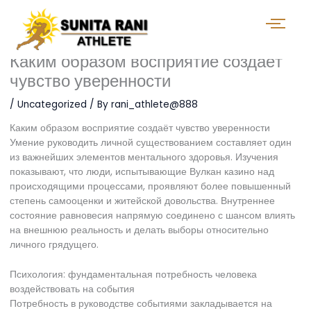
Каким образом восприятие создаёт
чувство уверенности
/
Uncategorized
/ By
rani_athlete@888
Каким образом восприятие создаёт чувство уверенности
Умение руководить личной существованием составляет один
из важнейших элементов ментального здоровья. Изучения
показывают, что люди, испытывающие Вулкан казино над
происходящими процессами, проявляют более повышенный
степень самооценки и житейской довольства. Внутреннее
состояние равновесия напрямую соединено с шансом влиять
на внешнюю реальность и делать выборы относительно
личного грядущего.
Психология: фундаментальная потребность человека
воздействовать на события
Потребность в руководстве событиями закладывается на