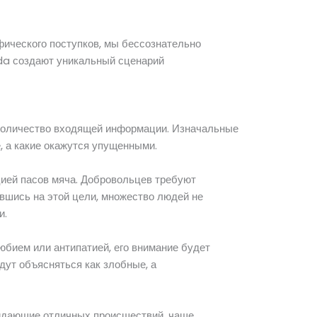
фического поступков, мы бессознательно
ada создают уникальный сценарий
 количество входящей информации. Изначальные
, а какие окажутся упущенными.
ией пасов мяча. Добровольцев требуют
вшись на этой цели, множество людей не
и.
бием или антипатией, его внимание будет
ут объясняться как злобные, а
жидающие отличных происшествий, чаще