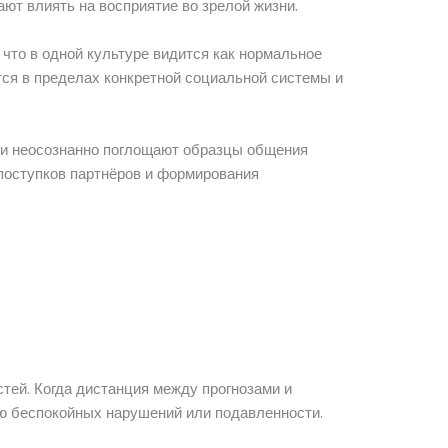
ют влиять на восприятие во зрелой жизни.
что в одной культуре видится как нормальное
тся в пределах конкретной социальной системы и
ши неосознанно поглощают образцы общения
поступков партнёров и формирования
ей. Когда дистанция между прогнозами и
ию беспокойных нарушений или подавленности.