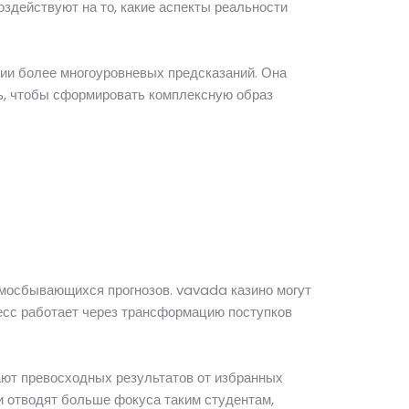
здействуют на то, какие аспекты реальности
ии более многоуровневых предсказаний. Она
ь, чтобы сформировать комплексную образ
амосбывающихся прогнозов. vavada казино могут
цесс работает через трансформацию поступков
ают превосходных результатов от избранных
и отводят больше фокуса таким студентам,