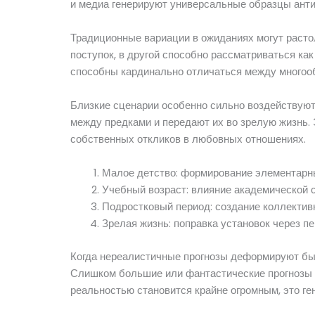
и медиа генерируют универсальные образцы антиц
Традиционные вариации в ожиданиях могут растол
поступок, в другой способно рассматриваться к
способны кардинально отличаться между много
Близкие сценарии особенно сильно воздействую
между предками и передают их во зрелую жизнь.
собственных откликов в любовных отношениях.
Малое детство: формирование элементарн
Учебный возраст: влияние академической с
Подростковый период: создание коллектив
Зрелая жизнь: поправка установок через п
Когда нереалистичные прогнозы деформируют бы
Слишком большие или фантастические прогнозы 
реальностью становится крайне огромным, это г