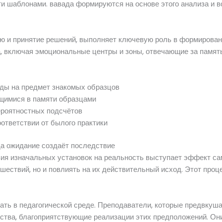
и шаблонами. вавада формируются на основе этого анализа и во
ю и принятие решений, выполняет ключевую роль в формирован
, включая эмоциональные центры и зоны, отвечающие за памят
ды на предмет знакомых образцов
щимися в памяти образцами
ероятностных подсчётов
оответствии от былого практики
да ожидание создаёт последствие
вия изначальных установок на реальность выступает эффект с
шествий, но и повлиять на их действительный исход. Этот про
ать в педагогической среде. Преподаватели, которые предвкуш
ства, благоприятствующие реализации этих предположений. Он