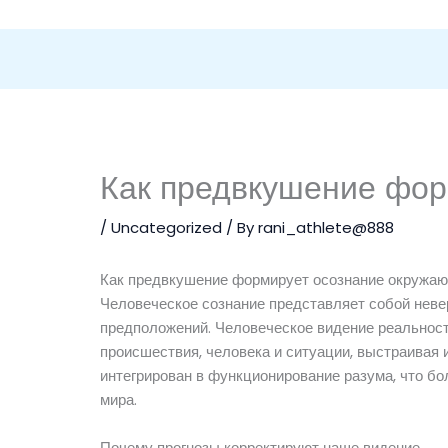
Как предвкушение фор
/
Uncategorized
/ By
rani_athlete@888
Как предвкушение формирует осознание окружаю
Человеческое сознание представляет собой неве
предположений. Человеческое видение реальности
происшествия, человека и ситуации, выстраивая
интегрирован в функционирование разума, что б
мира.
Почему прогнозы корректируют наше видение