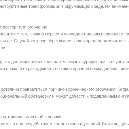
онструктивные трансформации в окружающей среде. Их внимание
 восторг или огорчение
носятся с тем, в какой мере они совпадают нашим первичным п
уальное. Случай, которое перекрывает наши предположения, выз
ли.
что допаминергическая система мозга, курирующая за чувство 
ого приза. Это разгадывает, по какой причине неожиданные през
остоянии превратиться причиной хронического огорчения. Когда
моциональный обстановку и может дочести к подавленным ситу
ков, цивилизации и обстановки
уме, а под воздействием коллективного условий. Близкие, цив