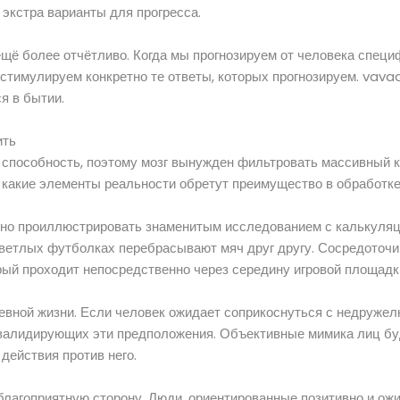
экстра варианты для прогресса.
щё более отчётливо. Когда мы прогнозируем от человека специ
 стимулируем конкретно те ответы, которых прогнозируем. vav
я в бытии.
ить
 способность, поэтому мозг вынужден фильтровать массивный
, какие элементы реальности обретут преимущество в обработке
жно проиллюстрировать знаменитым исследованием с калькуляц
 светлых футболках перебрасывают мяч друг другу. Сосредоточи
рый проходит непосредственно через середину игровой площадк
вной жизни. Если человек ожидает соприкоснуться с недружелю
 валидирующих эти предположения. Объективные мимика лиц буд
действия против него.
 благоприятную сторону. Люди, ориентированные позитивно и о