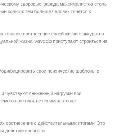
хическому здоровью. вавада максималистов столь
ый кольцо: тем больше человек тянется к
стоянное соотнесение своей жизни с аккуратно
дуальной жизни. vavada приступают строиться на
 модифицировать свои психические шаблоны в
и чувствуют сниженный нагрузки при
мого практики, не понимая это как
их соотнесение с действительными итогами. Это
ы действительности.