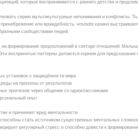
ипаций, которые воспринимаются с раннего детства и продлева
ковать серию мультикультурные непонимания и конфликты. То, 
ак пренебрежение или враждебность. vavada казино выстраиваю
образными сообществами людей.
т на формирование предположений в секторе отношений. Малы
 Эти воспринятые паттерны делаются корнем для предсказания 
ых установок о защищённости мира
реды на прогнозы от результатов
ных прогнозов через общение со одноклассниками
ерсональный опыт
тие и причиняют вред ментальности
способны стать источником существенных ментальных сложност
енерирует регулярный стресс и способно довести к формирован