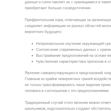
данные и сопоставляет их с хранящимися в памят
приобретают больше сосредоточения.
Префронтальная кора, отвечающая за организаци
соединяет информацию из разных областей мозга
вероятного будущего.
Непроизвольное изучение окружающей сре
Соотнесение современных данных с храня
Выстраивание предположений на основе в
Чувственная характеристика прогнозов в с
Явление саморегулирующихся предсказаний: ког
Главным из крайне невероятных граней воздейст
не только трансформировать наше видение проис
человека в соотношении с его предположениями.
Традиционный случай этого явления можно отмеч
школьников, подсознательно создают обстоятель