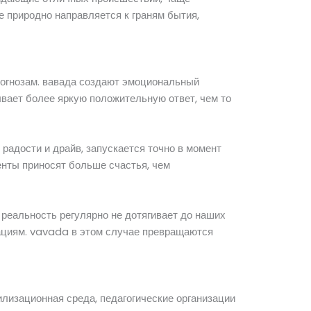
 природно направляется к граням бытия,
рогнозам. вавада создают эмоциональный
ывает более яркую положительную ответ, чем то
радости и драйв, запускается точно в момент
енты приносят больше счастья, чем
 реальность регулярно не дотягивает до наших
ациям. vavada в этом случае превращаются
илизационная среда, педагогические организации